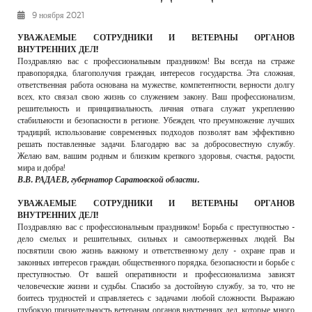
РЕКЛАМОДАТЕЛЯМ
9 ноября 2021
ОБЪЯВЛЕНИЯ
УВАЖАЕМЫЕ СОТРУДНИКИ И ВЕТЕРАНЫ ОРГАНОВ
ВНУТРЕННИХ ДЕЛ!
КОНТАКТЫ
Поздравляю вас с профессиональным праздником! Вы всегда на страже
правопорядка, благополучия граждан, интересов государства. Эта сложная,
ответственная работа основана на мужестве, компетентности, верности долгу
всех, кто связал свою жизнь со служением закону. Ваш профессионализм,
решительность и принципиальность, личная отвага служат укреплению
стабильности и безопасности в регионе. Убежден, что преумножение лучших
традиций, использование современных подходов позволят вам эффективно
решать поставленные задачи. Благодарю вас за добросовестную службу.
Желаю вам, вашим родным и близким крепкого здоровья, счастья, радости,
мира и добра!
В.В. РАДАЕВ, губернатор Саратовской области.
УВАЖАЕМЫЕ СОТРУДНИКИ И ВЕТЕРАНЫ ОРГАНОВ
ВНУТРЕННИХ ДЕЛ!
Поздравляю вас с профессиональным праздником! Борьба с преступностью -
дело смелых и решительных, сильных и самоотверженных людей. Вы
посвятили свою жизнь важному и ответственному делу - охране прав и
законных интересов граждан, общественного порядка, безопасности и борьбе с
преступностью. От вашей оперативности и профессионализма зависят
человеческие жизни и судьбы. Спасибо за достойную службу, за то, что не
боитесь трудностей и справляетесь с задачами любой сложности. Выражаю
глубокую признательность ветеранам органов внутренних дел, которые много