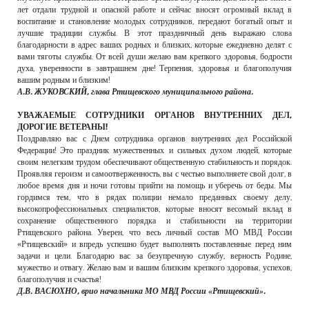
лет отдали трудной и опасной работе и сейчас вносят огромный вклад в
воспитание и становление молодых сотрудников, передают богатый опыт и
лучшие традиции службы. В этот праздничный день выражаю слова
благодарности в адрес ваших родных и близких, которые ежедневно делят с
вами тяготы службы. От всей души желаю вам крепкого здоровья, бодрости
духа, уверенности в завтрашнем дне! Терпения, здоровья и благополучия
вашим родным и близким!
А.В. ЖУКОВСКИЙ, глава Ртищевского муниципального района.
УВАЖАЕМЫЕ СОТРУДНИКИ ОРГАНОВ ВНУТРЕННИХ ДЕЛ,
ДОРОГИЕ ВЕТЕРАНЫ!
Поздравляю вас с Днем сотрудника органов внутренних дел Российской
Федерации! Это праздник мужественных и сильных духом людей, которые
своим нелегким трудом обеспечивают общественную стабильность и порядок.
Проявляя героизм и самоотверженность, вы с честью выполняете свой долг, в
любое время дня и ночи готовы прийти на помощь и уберечь от беды. Мы
гордимся тем, что в рядах полиции немало преданных своему делу,
высокопрофессиональных специалистов, которые вносят весомый вклад в
сохранение общественного порядка и стабильности на территории
Ртищевского района. Уверен, что весь личный состав МО МВД России
«Ртищевский» и впредь успешно будет выполнять поставленные перед ним
задачи и цели. Благодарю вас за безупречную службу, верность Родине,
мужество и отвагу. Желаю вам и вашим близким крепкого здоровья, успехов,
благополучия и счастья!
Д.В. ВАСЮХНО, врио начальника МО МВД России «Ртищевский».