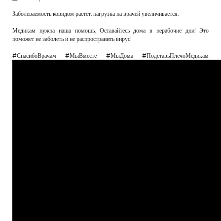
РЕКЛАМОДАТЕЛЯМ
Заболеваемость ковидом растёт, нагрузка на врачей увеличивается.
ОБЪЯВЛЕНИЯ
Медикам нужна наша помощь. Оставайтесь дома в нерабочие дни! Это
поможет не заболеть и не распространить вирус!
КОНТАКТЫ
#СпасибоВрачам #МыВместе #МыДома #ПодставьПлечоМедикам