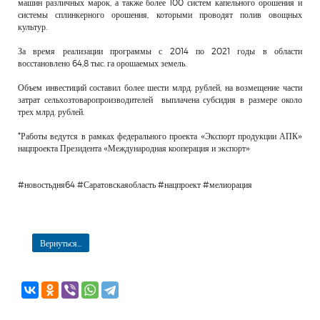
машин различных марок, а также более 100 систем капельного орошения и
системы сплинкерного орошения, которыми проводят полив овощных
культур.
За время реализации программы с 2014 по 2021 годы в области
восстановлено 64,8 тыс. га орошаемых земель.
Объем инвестиций составил более шести млрд. рублей, на возмещение части
затрат сельхозтоваропроизводителей выплачена субсидия в размере около
трех млрд. рублей.
*Работы ведутся в рамках федерального проекта «Экспорт продукции АПК»
нацпроекта Президента «Международная кооперация и экспорт»
#новостьдня64 #Саратовскаяобласть #нацпроект #мелиорация
Вернуться...