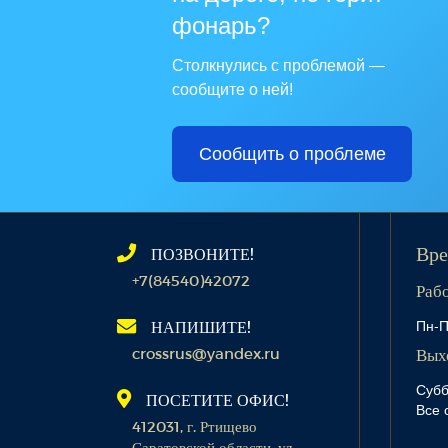
фонарь?
Столкнулись с проблемой —
сообщите о ней!
Сообщить о проблеме
ПОЗВОНИТЕ!
Вре
+7(84540)42072
Раб
Пн-П
НАПИШИТЕ!
crossrus@yandex.ru
Вых
Субб
ПОСЕТИТЕ ОФИС!
Все 
412031, г. Ртищево
Саратовской области, ул.