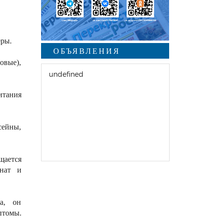
еры.
ОБЪЯВЛЕНИЯ
овые),
undefined
итания
сейны,
щается
мнат и
а, он
птомы.