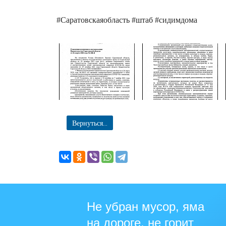
#Саратовскаяобласть #штаб #сидимдома
Вернуться...
Не убран мусор, яма
на дороге, не горит