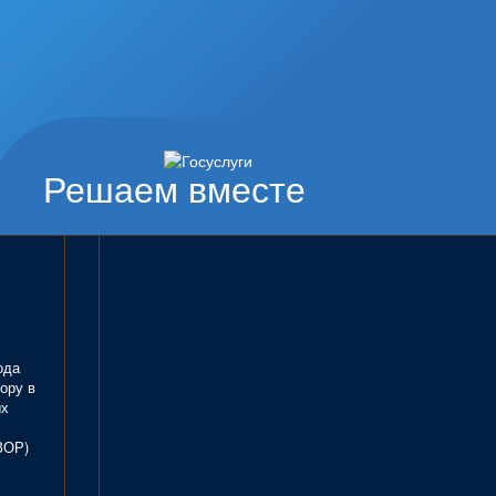
Решаем вместе
ода
ору в
ых
ЗОР)