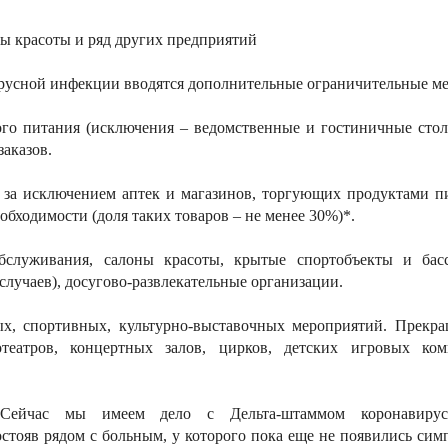
ны красоты и ряд других предприятий
ирусной инфекции вводятся дополнительные ограничительные м
го питания (исключения – ведомственные и гостиничные стол
заказов.
 за исключением аптек и магазинов, торгующих продуктами п
бходимости (доля таких товаров – не менее 30%)*.
бслуживания, салоны красоты, крытые спортобъекты и бас
лучаев), досугово-развлекательные организации.
х, спортивных, культурно-выставочных мероприятий. Прекра
отеатров, концертных залов, цирков, детских игровых ко
. Сейчас мы имеем дело с Дельта-штаммом коронавирус
остояв рядом с больным, у которого пока еще не появились сим