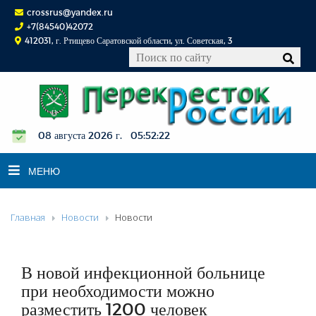
crossrus@yandex.ru
+7(84540)42072
412031, г. Ртищево Саратовской области, ул. Советская, 3
08 августа 2026 г. 05:52:23
МЕНЮ
Главная
Новости
Новости
НОВОСТИ
ОФИЦИАЛЬНО
К СВЕДЕНИЮ
В новой инфекционной больнице
КОНКУРСЫ
при необходимости можно
разместить 1200 человек
ФОТОРЕПОРТАЖИ