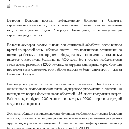
РЕКЛАМОДАТЕЛЯМ
29 октября 2021
ОБЪЯВЛЕНИЯ
Вячеслав Володин посетил инфекционную больницу в Саратове,
КОНТАКТЫ
строительство которой подходит к завершению. Сейчас идет ее поэтапный
ввод в эксплуатацию. Сданы 2 корпуса. Планируется, что в конце ноября
строители уйдут с объекта.
Володин осмотрел палаты, шлюзы для санитарной обработки после выхода
врачей из красной зоны. «Каждая палата – это практически реанимация, со
всеми удобствами, кислородом, оборудованием, шлюзами и отдельным
выходом». Рассчитана больница на 400 коек. Но в случае необходимости
здесь можно разместить 1200 человек, не нарушая санитарных норм. «Это для
нас может стать спасением, если заболеваемость не будет снижаться», – сказал
Вячеслав Володин.
Больница построена по всем современным стандартам. Это будет самое
оснащенное в технологическом плане медицинское учреждение в области. По
площади это вторая больница после областной – 56 тысяч квадратных метров.
Работать здесь будет 1200 человек, из которых 1000 – врачи и средний
медицинский персонал.
Жителям области эта инфекционная больница необходима. Вячеслав Володин
отметил, что ввод в эксплуатацию инфекционного центра поможет разгрузить
другие медицинские учреждения. Новая областная инфекционная больница
будет задействована под лечение заболевших COVID-19.