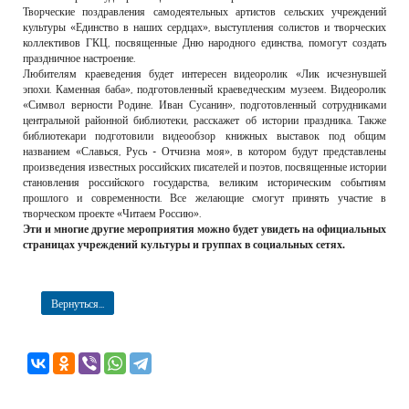
Творческие поздравления самодеятельных артистов сельских учреждений
культуры «Единство в наших сердцах», выступления солистов и творческих
коллективов ГКЦ, посвященные Дню народного единства, помогут создать
праздничное настроение.
Любителям краеведения будет интересен видеоролик «Лик исчезнувшей
эпохи. Каменная баба», подготовленный краеведческим музеем. Видеоролик
«Символ верности Родине. Иван Сусанин», подготовленный сотрудниками
центральной районной библиотеки, расскажет об истории праздника. Также
библиотекари подготовили видеообзор книжных выставок под общим
названием «Славься, Русь - Отчизна моя», в котором будут представлены
произведения известных российских писателей и поэтов, посвященные истории
становления российского государства, великим историческим событиям
прошлого и современности. Все желающие смогут принять участие в
творческом проекте «Читаем Россию».
Эти и многие другие мероприятия можно будет увидеть на официальных
страницах учреждений культуры и группах в социальных сетях.
Вернуться...