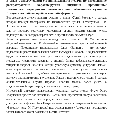
В связи с действующими ограничительными мерами по недопущению
РЕКЛАМОДАТЕЛЯМ
распространения коронавирусной инфекции праздничные
тематические мероприятия, подготовленные работниками культуры
ОБЪЯВЛЕНИЯ
Ртищевского района, пройдут в онлайн-формате.
Все желающие смогут принять участие в акции «Узнай Россию», в рамках
КОНТАКТЫ
которой пройдет мастеркласс по изготовлению куклы «Столбушка». Н.В.
Зотова расскажет о том, почему именно так называется эта кукла, и покажет,
как из простых доступных материалов своими руками сделать куклу,
подобную той, в которую играли дети в крестьянских семьях на Руси.
Также в рамках этой акции пройдут мастер-классы Е.Л. Масолитиной
«Русский кокошник» и Н.В. Ивановой по изготовлению саратовской глиняной
игрушки. Презентацию национальных блюд «Единство - это вкусно»
подготовили работники сельских домов культуры и клубов. В видеорецептах
будет рассказано о том, как приготовить традиционный русский пирог с
морковью, украинские вареники с вишней, блины, табасаранские лепешки,
татарский хворост, немецкие клецки, узбекскую домламу, уйгурский лагман,
армянскую хапаму, восточный бешбармак, а также узнать, как испечь
настоящий каравай. Подробные мастер-классы от ртищевских кулинарок
помогут вам приготовить вкуснейшие блюда к праздничному столу. В рамках
онлайн-челленджа «Кухня народов России» можно будет узнать о
традиционных блюдах народов, населяющих нашу страну.
Интересный материал подготовили участники театра моды «New Эра».
Творческий проект под названием «Этно-шик» представит новую коллекцию
одежды по мотивам русских народных костюмов.
Для участия в флешмобе «Танцы народов России» танцевальный коллектив
«Радость» (рук. М. Постникова) подготовил номер «Ароматные посиделки»,
запись которого будет размещена в сети Интернет.