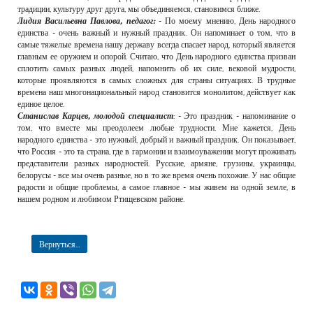
традиции, культуру друг друга, мы объединяемся, становимся ближе.
Лидия Васильевна Павлова, педагог:
- По моему мнению, День народного
единства - очень важный и нужный праздник. Он напоминает о том, что в
самые тяжелые времена нашу державу всегда спасает народ, который является
главным ее оружием и опорой. Считаю, что День народного единства призван
сплотить самых разных людей, напомнить об их силе, вековой мудрости,
которые проявляются в самых сложных для страны ситуациях. В трудные
времена наш многонациональный народ становится монолитом, действует как
единое целое.
Станислав Карцев, молодой специалист
: - Это праздник - напоминание о
том, что вместе мы преодолеем любые трудности. Мне кажется, День
народного единства - это нужный, добрый и важный праздник. Он показывает,
что Россия - это та страна, где в гармонии и взаимоуважении могут проживать
представители разных народностей. Русские, армяне, грузины, украинцы,
белорусы - все мы очень разные, но в то же время очень похожие. У нас общие
радости и общие проблемы, а самое главное - мы живем на одной земле, в
нашем родном и любимом Ртищевском районе.
Вернуться...