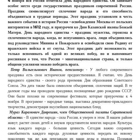
4 ноября вся Россия отметила День народного единства. Он занимает
РЕКЛАМОДАТЕЛЯМ
особое место среди государственных праздников современной России.
Праздник символизирует сплочение народа и его способность
ОБЪЯВЛЕНИЯ
объединиться в трудные периоды. Этот праздник установлен в честь
важного события в истории России - освобождения Москвы от польских
КОНТАКТЫ
интервентов в 1612 году, и приурочен ко Дню Казанской иконы Божьей
Матери. День народного единства - праздник мужества, героизма и
сплоченности народа, когда, не испугавшись врага, люди объединились
под руководством Минина и Пожарского и освободили свою Родину от
вражеского войска и от смуты. Этот праздник даёт возможность не
только вспоминать об одной из великих побед, но и напоминает
россиянам о том, что Россия - многонациональная страна, и только
общими усилиями можно победить врага.
Петр Вильгельмович Иванов, пенсионер:
- У любого современного
праздника есть свои исторические предшественники. Я считаю, что День
народного единства - своего рода преемник Дня образования Советского
Союза. Эта дата также была символом объединения, сплочения наций. В те
далекие годы мы проводили праздники, посвященные дню рождения СССР.
Они были похожи на современные фестивали, которые приурочены к 4
ноября. В программе - народные танцы, выставка декоративно-прикладного
творчества, демонстрация вкуснейших национальных блюд.
Мураз Карамович Даврешян, член Общественной палаты Саратовской
области:
- В единстве народа - сила России, я уверен в этом. В нашем районе
живут, растят своих детей и внуков представители многих народов. Культура,
язык каждого народа - большая ценность. Сегодня важно сохранить
самобытность каждого народа, духовные ценности, передать их новому
поколению так же, как передавали их наши деды и прадеды. Познавая