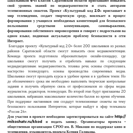
Школьников 6-11 классов Саратовской области приглашают повысить
РЕКЛАМОДАТЕЛЯМ
свой уровень знаний по медиаграмотности и стать авторами
телевизионных сюжетов. Проект «Культурный код 2.0» приглашает в
ОБЪЯВЛЕНИЯ
мир телевидения, создает творческую среду, вовлекает в процесс
формирования у учащихся необходимых компетенций для безопасного
КОНТАКТЫ
пользования средствами коммуникации, самовыражения,
формирования собственного мировоззрения и говорит с подростками на
одном языке, поднимая актуальную проблему безопасности в сети
Интернет.
Благодаря проекту «Культурный код 2.0» более 200 школьников из разных
районов Саратовской области смогут повысить свои медиакомпетенции.
Команда проекта подготовила образовательную онлайн-площадку, где
школьники смогут получить и отработать навыки по следующим
медиадисциплинам: медиаграмотность, техника речи, основы сторителлинга,
мастерство телеведущего, основы производства современных медиа.
Школьники смогут проходить курсы в удобное время и в удобном темпе. Но
до обозначенного срока им необходимо выполнить творческие контрольные
задания и получить обратную связь от профессионалов из сферы медиа:
журналистов, редакторов, телеведущих. Во второй этап будут приглашены 20
школьников, набравших максимальное количество баллов во время обучения.
При поддержке наставников они создадут телевизионные сюжеты на тему
безопасного пользования Интернетом, которые выйдут в эфир телеканала
«Россия 24».
Для участия в проекте необходимо зарегистрироваться на сайте http://
mikoshatv.ru/kkod и подать заявку. Организаторы проекта -
общественная организация СРОО им. В. Микоши по поддержке кино и
телевидения, руководитель проекта Ксения Голикова.