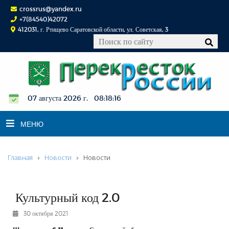
crossrus@yandex.ru
+7(84540)42072
412031, г. Ртищево Саратовской области, ул. Советская, 3
07 августа 2026 г. 08:18:16
МЕНЮ
Главная
Новости
Новости
НОВОСТИ
ОФИЦИАЛЬНО
К СВЕДЕНИЮ
Культурный код 2.0
КОНКУРСЫ
30 октября 2021
ФОТОРЕПОРТАЖИ