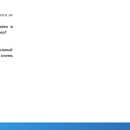
ются не
щева и
вку!
бильный
е иметь