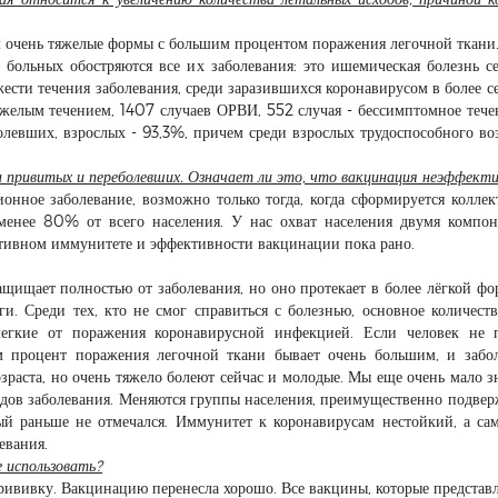
дим очень тяжелые формы с большим процентом поражения легочной ткани
 больных обостряются все их заболевания: это ишемическая болезнь с
яжести течения заболевания, среди заразившихся коронавирусом в более с
яжелым течением, 1407 случаев ОРВИ, 552 случая - бессимптомное тече
олевших, взрослых - 93,3%, причем среди взрослых трудоспособного воз
а привитых и переболевших. Означает ли это, что вакцинация неэффект
ионное заболевание, возможно только тогда, когда сформируется колле
 менее 80% от всего населения. У нас охват населения двумя компо
ктивном иммунитете и эффективности вакцинации пока рано.
ащищает полностью от заболевания, но оно протекает в более лёгкой фо
и. Среди тех, кто не смог справиться с болезнью, основное количеств
егкие от поражения коронавирусной инфекцией. Если человек не п
ем процент поражения легочной ткани бывает очень большим, и забо
зраста, но очень тяжело болеют сейчас и молодые. Мы еще очень мало з
падов заболевания. Меняются группы населения, преимущественно подве
рый раньше не отмечался. Иммунитет к коронавирусам нестойкий, а са
евания.
 использовать?
прививку. Вакцинацию перенесла хорошо. Все вакцины, которые представ