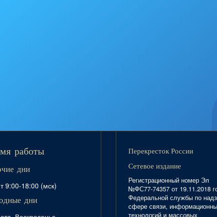
Перекресток России
мя работы
Сетевое издание
очие дни
Регистрационный номер Эл
т 9:00-18:00 (мск)
№ФС77-74357 от 19.11.2018 г
Федеральной службы по надз
одные дни
сфере связи, информационн
технологий и массовых
ота, Воскресенье,