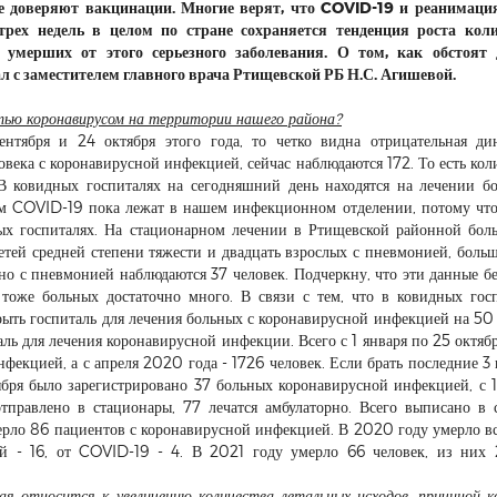
се доверяют вакцинации. Многие верят, что COVID-19 и реанимаци
трех недель в целом по стране сохраняется тенденция роста коли
 умерших от этого серьезного заболевания. О том, как обстоят 
л с заместителем главного врача Ртищевской РБ Н.С. Агишевой.
стью коронавирусом на территории нашего района?
нтября и 24 октября этого года, то четко видна отрицательная ди
овека с коронавирусной инфекцией, сейчас наблюдаются 172. То есть кол
 В ковидных госпиталях на сегодняшний день находятся на лечении б
ом COVID-19 пока лежат в нашем инфекционном отделении, потому чт
ных госпиталях. На стационарном лечении в Ртищевской районной бол
етей средней степени тяжести и двадцать взрослых с пневмонией, боль
но с пневмонией наблюдаются 37 человек. Подчеркну, что эти данные бе
тоже больных достаточно много. В связи с тем, что в ковидных гос
рыть госпиталь для лечения больных с коронавирусной инфекцией на 50 
ль для лечения коронавирусной инфекции. Всего с 1 января по 25 октяб
нфекцией, а с апреля 2020 года - 1726 человек. Если брать последние 3 
тября было зарегистрировано 37 больных коронавирусной инфекцией, с 1
отправлено в стационары, 77 лечатся амбулаторно. Всего выписано в 
ерло 86 пациентов с коронавирусной инфекцией. В 2020 году умерло в
ий - 16, от COVID-19 - 4. В 2021 году умерло 66 человек, из них 
я относится к увеличению количества летальных исходов, причиной 