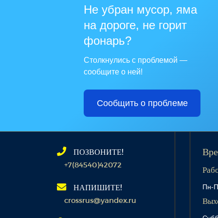
Не убран мусор, яма
на дороге, не горит
фонарь?
Столкнулись с проблемой —
сообщите о ней!
Сообщить о проблеме
ПОЗВОНИТЕ!
Вре
+7(84540)42072
Раб
Пн-П
НАПИШИТЕ!
crossrus@yandex.ru
Вых
Субб