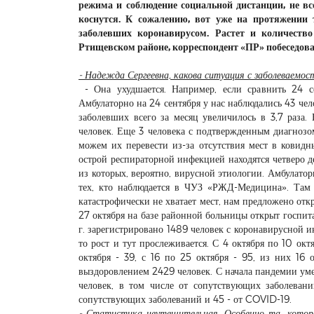
режима и соблюдение социальной дистанции, не в
коснутся. К сожалению, вот уже на протяжении 
заболевших коронавирусом. Растет и количество
Ртищевском районе, корреспондент «ПР» побеседова
- Надежда Сергеевна, какова ситуация с заболеваемо
- Она ухудшается. Например, если сравнить 24 се
Амбулаторно на 24 сентября у нас наблюдались 43 чел
заболевших всего за месяц увеличилось в 3,7 раза.
человек. Еще 3 человека с подтвержденным диагноз
можем их перевести из-за отсутствия мест в ковид
острой респираторной инфекцией находятся четверо д
из которых, вероятно, вирусной этиологии. Амбулатор
тех, кто наблюдается в ЧУЗ «РЖД-Медицина». Там 
катастрофически не хватает мест, нам предложено отк
27 октября на базе районной больницы открыт госпита
г. зарегистрировано 1489 человек с коронавирусной и
то рост и тут прослеживается. С 4 октября по 10 ок
октября - 39, с 16 по 25 октября - 95, из них 16 
выздоровлением 2429 человек. С начала пандемии ум
человек, в том числе от сопутствующих заболеван
сопутствующих заболеваний и 45 - от COVID-19.
- Статистика неутешительная. Особенно та, котора