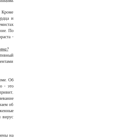
. Кроме
ердца и
емистах
ние. По
раста -
ивна?
ктивный
нентами
рме. Об
о - это
ривит,
левание
наем об
рженные
м вирус
лены на