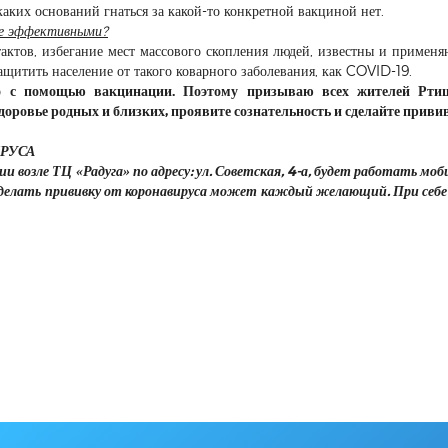
аких оснований гнаться за какой-то конкретной вакциной нет.
ее эффективными?
актов, избегание мест массового скопления людей, известны и применя
ащитить население от такого коварного заболевания, как COVID-19.
о с помощью вакцинации. Поэтому призываю всех жителей Рти
доровье родных и близких, проявите сознательность и сделайте приви
ИРУСА
и возле ТЦ «Радуга» по адресу: ул. Советская, 4-а, будет работать мо
Сделать прививку от коронавируса может каждый желающий. При себ