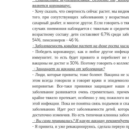
является коронавирус.
- Хочу сказать, что смертность сейчас растет, мы ви
того, при сопутствующих заболеваниях у возрастных
сахарный диабет, и многое другое. Если говорить о т
случаях пневмония наблюдается с тяжелым и среднет
возрастному составу: дети составляют 6,7% среди заб
54%, пенсионеров - 46 %.
- Заболеваемость ковидом растет на фоне роста числ
- Победить коронавирус, как и любое другое инфекц
иммунитет, то есть будет привито и переболеет не
вакцины не достиг и 30%. Поэтому говорить о колле
- Защищает ли вакцина от заболевания?
- Люди, которые привиты, тоже болеют. Вакцина не з
этом всегда говорили и говорят врачи и эпидемиолог
непривитые. Все-таки прививки защищают наши л
заболевание развивается очень стремительно, прич
крайне тяжело протекает, особенно у лиц пожилого во
этой инфекции. Пока не понятна связь подъемов и с
заболеванию. Идет рост заболеваемости детей, кото
достаточно изменчив. Но есть типичная клиника забол
- Вы сами прививались? И какую вакцину рекомендуете
- Я привита, и уже ревакцинируюсь, сделала первую 