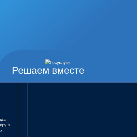
Решаем вместе
ода
ору в
ых