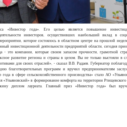
рса «Инвестор года». Его целью является повышение инвестиц
деятельности инвесторов, осуществивших наибольший вклад в соци
ероприятии, которое состоялось в областном центре на прошлой неделе
енный инвестиционной деятельности предприятий области, сегодня прио
а - это компании, которые своим запасом прочности, грамотной стра
ксное развитие региона и страны в целом. Вы не только выстояли в 
тивами для своих отраслей», - сказал В.В. Радаев. Губернатор поблагод
ацию благотворительных программ и вручил предпринимателям засл
 года в сфере сельскохозяйственного производства» стало АО «Ульяно
тия «Ульяновский» в формирование комфорта на территории Ртищевского
шкину диплом лауреата. Главный приз «Инвестор года» был вру