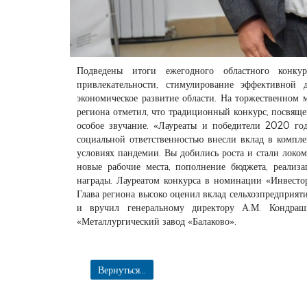
Подведены итоги ежегодного областного конку
привлекательности, стимулирование эффективной 
экономическое развитие области. На торжественном м
региона отметил, что традиционный конкурс, посвящ
особое звучание. «Лауреаты и победители 2020 год
социальной ответственностью внесли вклад в компле
условиях пандемии. Вы добились роста и стали локомо
новые рабочие места, пополнение бюджета, реализ
награды. Лауреатом конкурса в номинации «Инвестор
Глава региона высоко оценил вклад сельхозпредприя
и вручил генеральному директору А.М. Кондра
«Металлургический завод «Балаково».
Вернуться...