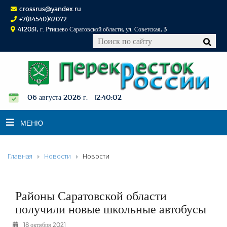
crossrus@yandex.ru
+7(84540)42072
412031, г. Ртищево Саратовской области, ул. Советская, 3
06 августа 2026 г. 12:40:03
МЕНЮ
Главная
Новости
Новости
НОВОСТИ
ОФИЦИАЛЬНО
К СВЕДЕНИЮ
Районы Саратовской области
КОНКУРСЫ
получили новые школьные автобусы
ФОТОРЕПОРТАЖИ
18 октября 2021