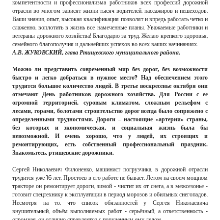
компетентности и профессионализма работников всех профессий дорожной
отрасли во многом зависят жизни тысяч водителей, пассажиров и пешеходов.
Ваши знания, опыт, высокая квалификация позволят и впредь работать четко и
слаженно, воплотить в жизнь все намеченные планы. Уважаемые работники и
ветераны дорожного хозяйства! Благодарю за труд. Желаю крепкого здоровья,
семейного благополучия и дальнейших успехов во всех ваших начинаниях.
А.В. ЖУКОВСКИЙ, глава Ртищевского муниципального района.
Можно ли представить современный мир без дорог, без возможности
быстро и легко добраться в нужное место? Над обеспечением этого
трудится большое количество людей. В третье воскресенье октября они
отмечают День работников дорожного хозяйства. Для России с ее
огромной территорией, суровым климатом, сложным рельефом с
лесами, горами, болотами строительство дорог всегда было сопряжено с
определенными трудностями. Дороги – настоящие «артерии» страны,
без которых и экономическая, и социальная жизнь была бы
невозможной. И очень хорошо, что у людей, их строящих и
ремонтирующих, есть собственный профессиональный праздник.
Знакомьтесь, ртищевские дорожники.
Сергей Николаевич Филоненко, машинист погрузчика, в дорожной отрасли
трудится уже 16 лет. Простоев в его работе не бывает. Летом на своем мощном
тракторе он ремонтирует дороги, зимой - чистит их от снега, а в межсезонье -
готовит спецтехнику к эксплуатации в период морозов и обильных снегопадов.
Несмотря на то, что список обязанностей у Сергея Николаевича
внушительный, объём выполняемых работ - серьёзный, а ответственность -
огромная, он отлично справляется с порученным ему делом.