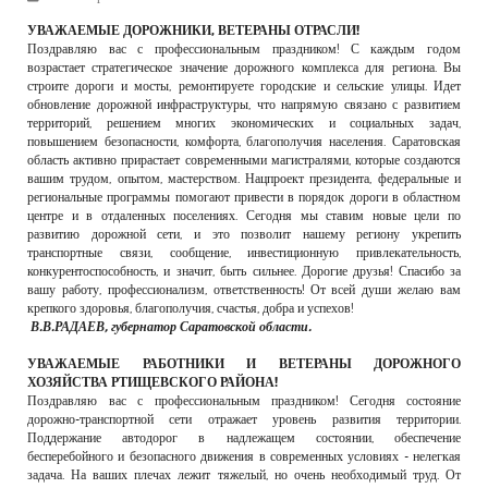
РЕКЛАМОДАТЕЛЯМ
УВАЖАЕМЫЕ ДОРОЖНИКИ, ВЕТЕРАНЫ ОТРАСЛИ!
Поздравляю вас с профессиональным праздником! С каждым годом
ОБЪЯВЛЕНИЯ
возрастает стратегическое значение дорожного комплекса для региона. Вы
строите дороги и мосты, ремонтируете городские и сельские улицы. Идет
КОНТАКТЫ
обновление дорожной инфраструктуры, что напрямую связано с развитием
территорий, решением многих экономических и социальных задач,
повышением безопасности, комфорта, благополучия населения. Саратовская
область активно прирастает современными магистралями, которые создаются
вашим трудом, опытом, мастерством. Нацпроект президента, федеральные и
региональные программы помогают привести в порядок дороги в областном
центре и в отдаленных поселениях. Сегодня мы ставим новые цели по
развитию дорожной сети, и это позволит нашему региону укрепить
транспортные связи, сообщение, инвестиционную привлекательность,
конкурентоспособность, и значит, быть сильнее. Дорогие друзья! Спасибо за
вашу работу, профессионализм, ответственность! От всей души желаю вам
крепкого здоровья, благополучия, счастья, добра и успехов!
В.В.РАДАЕВ, губернатор Саратовской области.
УВАЖАЕМЫЕ РАБОТНИКИ И ВЕТЕРАНЫ ДОРОЖНОГО
ХОЗЯЙСТВА РТИЩЕВСКОГО РАЙОНА!
Поздравляю вас с профессиональным праздником! Сегодня состояние
дорожно-транспортной сети отражает уровень развития территории.
Поддержание автодорог в надлежащем состоянии, обеспечение
бесперебойного и безопасного движения в современных условиях - нелегкая
задача. На ваших плечах лежит тяжелый, но очень необходимый труд. От