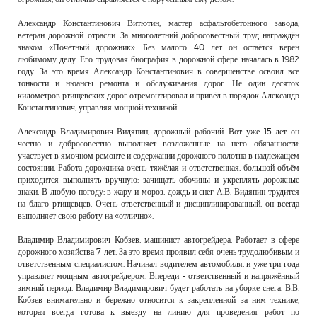
Александр Константинович Витютин, мастер асфальтобетонного завода,
ветеран дорожной отрасли. За многолетний добросовестный труд награждён
знаком «Почётный дорожник». Без малого 40 лет он остаётся верен
любимому делу. Его трудовая биография в дорожной сфере началась в 1982
году. За это время Александр Константинович в совершенстве освоил все
тонкости и нюансы ремонта и обслуживания дорог. Не один десяток
километров ртищевских дорог отремонтировал и привёл в порядок Александр
Константинович, управляя мощной техникой.
Александр Владимирович Видяпин, дорожный рабочий. Вот уже 15 лет он
честно и добросовестно выполняет возложенные на него обязанности:
участвует в ямочном ремонте и содержании дорожного полотна в надлежащем
состоянии. Работа дорожника очень тяжёлая и ответственная, большой объём
приходится выполнять вручную: зачищать обочины и укреплять дорожные
знаки. В любую погоду: в жару и мороз, дождь и снег А.В. Видяпин трудится
на благо ртищевцев. Очень ответственный и дисциплинированный, он всегда
выполняет свою работу на «отлично».
Владимир Владимирович Кобзев, машинист автогрейдера. Работает в сфере
дорожного хозяйства 7 лет. За это время проявил себя очень трудолюбивым и
ответственным специалистом. Начинал водителем автомобиля, и уже три года
управляет мощным автогрейдером. Впереди - ответственный и напряжённый
зимний период. Владимир Владимирович будет работать на уборке снега. В.В.
Кобзев внимательно и бережно относится к закрепленной за ним технике,
которая всегда готова к выезду на линию для проведения работ по