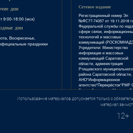
Сетевое издание
очие дни
Регистрационный номер Эл
т 9:00-18:00 (мск)
№ФС77-74357 от 19.11.2018 г
Федеральной службы по надз
одные дни
сфере связи, информационн
технологий и массовых
ота, Воскресенье,
коммуникаций (РОСКОМНАД
официальные праздники
Учредители: Министерство
информации и массовых
коммуникаций Саратовской
области, администрация
Ртищевского муниципального
района Саратовской области,
АНО"Информационное
агентство"Перекрёсток"РМР 
Главный редактор Маркова Л.
Тел. 8(84540)4-20-72; отдел
Использование материалов допускается только с обязатель
.
рекламы - 4-29-10.
материал заимст
12+