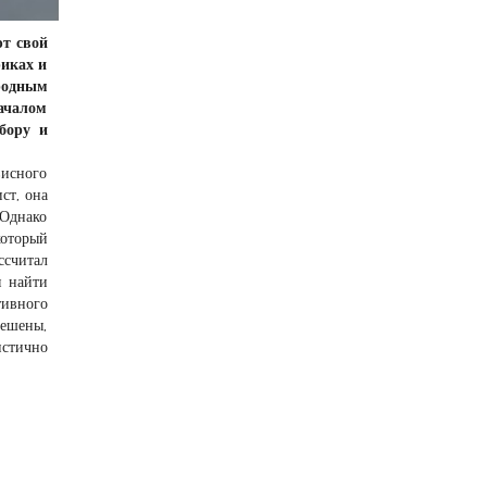
ют свой
риках и
ародным
ачалом
бору и
исного
ст, она
 Однако
который
ссчитал
я найти
тивного
решены,
истично