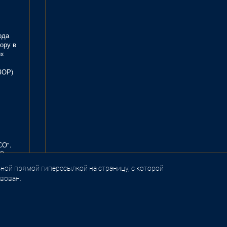
ода
ору в
ых
ЗОР)
СО".
В.
ной прямой гиперссылкой на страницу, с которой
вован.