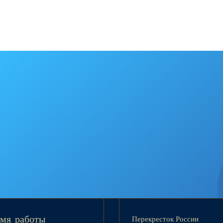
Перекресток России
мя работы