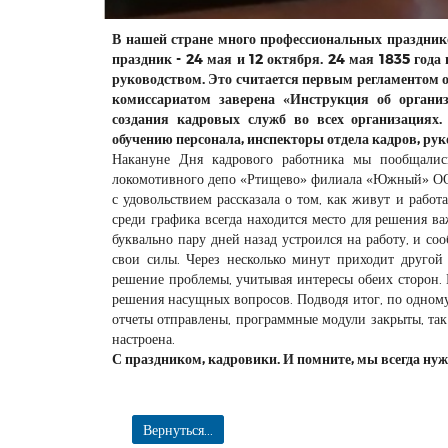
В нашей стране много профессиональных праздник
праздник - 24 мая и 12 октября. 24 мая 1835 год
руководством. Это считается первым регламентом 
комиссариатом заверена «Инструкция об организ
создания кадровых служб во всех организациях
обучению персонала, инспекторы отдела кадров, рук
Накануне Дня кадрового работника мы пообщалис
локомотивного депо «Ртищево» филиала «Южный» ООО
с удовольствием рассказала о том, как живут и работ
среди графика всегда находится место для решения ва
буквально пару дней назад устроился на работу, и со
свои силы. Через несколько минут приходит другой 
решение проблемы, учитывая интересы обеих сторон.
решения насущных вопросов. Подводя итог, по одном
отчеты отправлены, программные модули закрыты, так
настроена.
С праздником, кадровики. И помните, мы всегда ну
Вернуться...