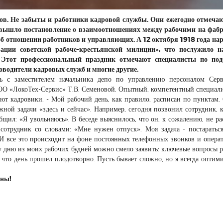
ов. Не забыты и работники кадровой службы. Они ежегодно отмеча
а вышло постановление о взаимоотношениях между рабочими на фаб
об отношении работников и управляющих. А 12 октября 1918 года н
ации советской рабоче-крестьянской милиции», что послужило н
. Этот профессиональный праздник отмечают специалисты по под
оводители кадровых служб и многие другие.
ь с заместителем начальника депо по управлению персоналом Серв
 «ЛокоТех-Сервис» Т.В. Семеновой. Опытный, компетентный специали
ают кадровики. - Мой рабочий день, как правило, расписан по пунктам.
жной задачи «здесь и сейчас». Например, сегодня позвонил сотрудник, 
общил: «Я увольняюсь». В беседе выяснилось, что он, к сожалению, не ра
сотрудник со словами: «Мне нужен отпуск». Моя задача - постаратьс
 И все это происходит на фоне постоянных телефонных звонков и опера
у дню из моих рабочих будней можно смело заявить: ключевые вопросы 
 что день прошел плодотворно. Пусть бывает сложно, но я всегда оптим
жны!