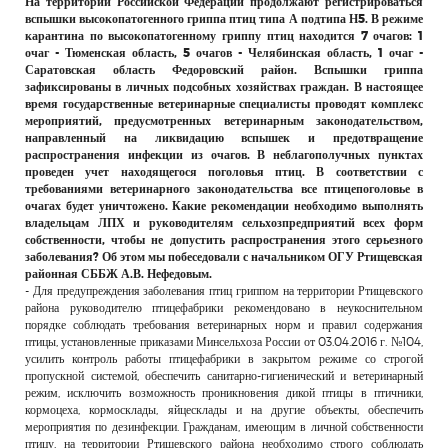
На территории Российской Федерации продолжают регистрироваться
РЕКЛАМОДАТЕЛЯМ
вспышки высокопатогенного гриппа птиц типа А подтипа Н5. В режиме
карантина по высокопатогенному гриппу птиц находится 7 очагов: 1
ОБЪЯВЛЕНИЯ
очаг - Тюменская область, 5 очагов - Челябинская область, 1 очаг -
Саратовская область Федоровский район. Вспышки гриппа
КОНТАКТЫ
зафиксированы в личных подсобных хозяйствах граждан. В настоящее
время государственные ветеринарные специалисты проводят комплекс
мероприятий, предусмотренных ветеринарным законодательством,
направленный на ликвидацию вспышек и предотвращение
распространения инфекции из очагов. В неблагополучных пунктах
проведен учет находящегося поголовья птиц. В соответствии с
требованиями ветеринарного законодательства все птицепоголовье в
очагах будет уничтожено. Какие рекомендации необходимо выполнять
владельцам ЛПХ и руководителям сельхозпредприятий всех форм
собственности, чтобы не допустить распространения этого серьезного
заболевания? Об этом мы побеседовали с начальником ОГУ Ртищевская
районная СББЖ А.В. Нефедовым.
- Для предупреждения заболевания птиц гриппом на территории Ртищевского
района руководителю птицефабрики рекомендовано в неукоснительном
порядке соблюдать требования ветеринарных норм и правил содержания
птицы, установленные приказами Минсельхоза России от 03.04.2016 г. №104,
усилить контроль работы птицефабрики в закрытом режиме со строгой
пропускной системой, обеспечить санитарно-гигиенический и ветеринарный
режим, исключить возможность проникновения дикой птицы в птичники,
кормоцеха, кормосклады, яйцесклады и на другие объекты, обеспечить
мероприятия по дезинфекции. Гражданам, имеющим в личной собственности
птицу, на территории Ртищевского района необходимо строго соблюдать