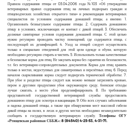
Правила содержания птицы от 03.04.2006 года №103 «Об утверждении
ветеринарных правил содержания птиц на личных подворьях граждан и
птицеводческих хозяйствах открытого типа» и рекомендации ветеринарных
специалистов по условиям содержания домашней птицы, а именно: 1.
Организовать безвыгульное содержание птицы. 2. Содержать домашнюю
птицу в условиях, исключающих ее контакт с дикой птицей. 3. Обеспечить
должные санитарные условия содержания домашней птицы. С этой целью
нужно регулярно проводить чистку помещений, где содержится птица, с
последующей их дезинфекцией. 4. Уход за птицей следует осуществлять
только в специально отведенной для этой цели одежде и обуви, которую
необходимо регулярно стирать и чистить. 5. Использовать только качественные
и безопасные корма для птиц. Не закупать корма без гарантии их безопасности,
т.е. без ветеринарно-сопроводительных документов. Корма для птиц хранить
только в местах, недоступных для синантропных и перелётных птиц. 6. Перед
началом скармливания корма следует подвергать термической обработке. 7.
При убое и разделке птицы следует как можно меньше загрязнять кровью,
пером и другими продуктами убоя окружающую среду, боенские отходы
лучше сжигать, а место убоя продезинфицировать. 8. По требованию
представителей государственной ветеринарной службы предоставлять
домашнюю птицу для осмотра и вакцинации. 9. Обо всех случаях заболевания
и падежа домашней птицы, а также при обнаружении мест массовой гибели
дикой птицы на полях, в лесах и других местах необходимо незамедлительно
сообщить в государственную ветеринарную службу.
Телефоны ОГУ
«Ртищевская районная СББЖ»: 8 (84540) 4-25-53, 4-31-71.