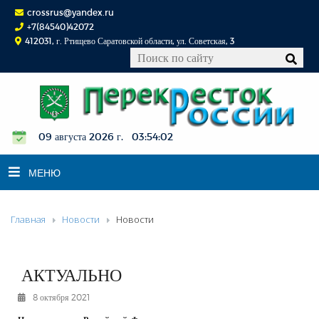
crossrus@yandex.ru
+7(84540)42072
412031, г. Ртищево Саратовской области, ул. Советская, 3
09 августа 2026 г. 03:54:03
МЕНЮ
Главная
Новости
Новости
НОВОСТИ
ОФИЦИАЛЬНО
К СВЕДЕНИЮ
АКТУАЛЬНО
КОНКУРСЫ
8 октября 2021
ФОТОРЕПОРТАЖИ