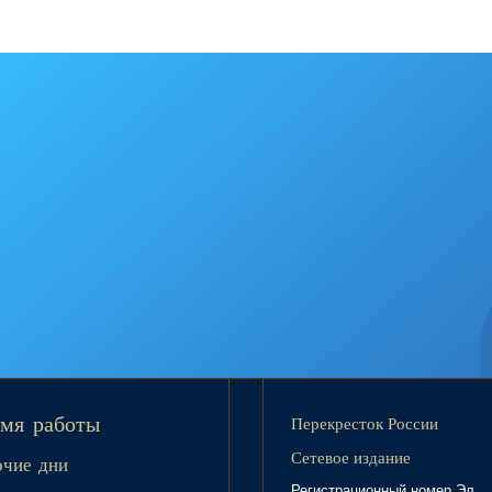
Перекресток России
мя работы
Сетевое издание
очие дни
Регистрационный номер Эл