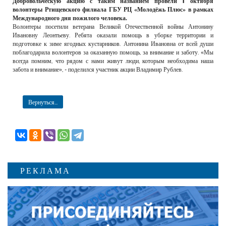
Добровольческую акцию с таким названием провели 1 октября
РЕКЛАМОДАТЕЛЯМ
волонтеры Ртищевского филиала ГБУ РЦ «Молодёжь Плюс» в рамках
Международного дня пожилого человека.
ОБЪЯВЛЕНИЯ
Волонтеры посетили ветерана Великой Отечественной войны Антонину
Ивановну Леонтьеву. Ребята оказали помощь в уборке территории и
КОНТАКТЫ
подготовке к зиме ягодных кустарников. Антонина Ивановна от всей души
поблагодарила волонтеров за оказанную помощь, за внимание и заботу. «Мы
всегда помним, что рядом с нами живут люди, которым необходима наша
забота и внимание», - поделился участник акции Владимир Рублев.
Вернуться...
РЕКЛАМА