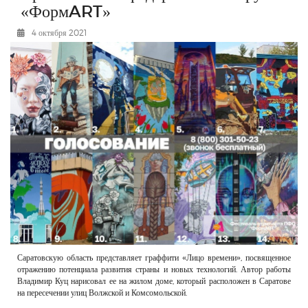
«ФормART»
РЕКЛАМОДАТЕЛЯМ
4 октября 2021
ОБЪЯВЛЕНИЯ
КОНТАКТЫ
Саратовскую область представляет граффити «Лицо времени», посвященное
отражению потенциала развития страны и новых технологий. Автор работы
Владимир Куц нарисовал ее на жилом доме, который расположен в Саратове
на пересечении улиц Волжской и Комсомольской.