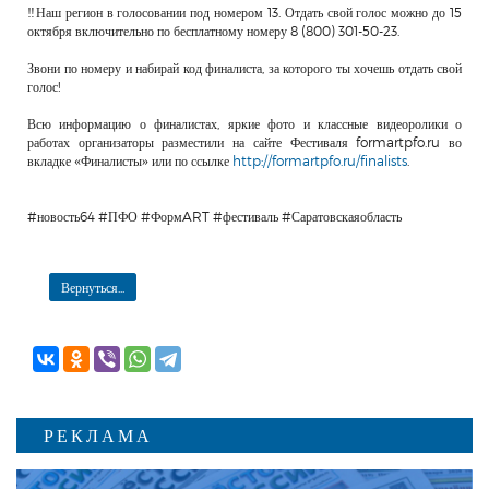
‼️Наш регион в голосовании под номером 13. Отдать свой голос можно до 15
октября включительно по бесплатному номеру 8 (800) 301-50-23.
Звони по номеру и набирай код финалиста, за которого ты хочешь отдать свой
голос!
Всю информацию о финалистах, яркие фото и классные видеоролики о
работах организаторы разместили на сайте Фестиваля formartpfo.ru во
вкладке «Финалисты» или по ссылке
http://formartpfo.ru/finalists
.
#новость64 #ПФО #ФормART #фестиваль #Саратовскаяобласть
Вернуться...
РЕКЛАМА