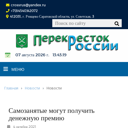
crossrus@yandex.ru
+7(84540)42072
412031, г. Ртищево Саратовской области, ул. Советская, 3
07 августа 2026 г. 13:43:20
МЕНЮ
Главная
Новости
Новости
НОВОСТИ
ОФИЦИАЛЬНО
К СВЕДЕНИЮ
Самозанятые могут получить
КОНКУРСЫ
денежную премию
ФОТОРЕПОРТАЖИ
4 октября 2021