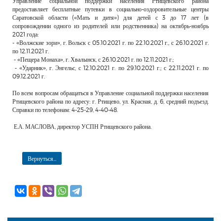
Управление социальной поддержки населения Ртищевского района
РЕКЛАМОДАТЕЛЯМ
предоставляет бесплатные путевки в социально-оздоровительные центры
Саратовской области («Мать и дитя») для детей с 3 до 17 лет (в
ОБЪЯВЛЕНИЯ
сопровождении одного из родителей или родственника) на октябрь-ноябрь
2021 года:
КОНТАКТЫ
- «Волжские зори», г. Вольск с 05.10.2021 г. по 22.10.2021 г., с 26.10.2021 г.
по 12.11.2021 г.
- «Пещера Монаха», г. Хвалынск, с 26.10.2021 г. по 12.11.2021 г.;
- «Ударник», г. Энгельс, с 12.10.2021 г. по 29.10.2021 г.; с 22.11.2021 г. по
09.12.2021 г.
По всем вопросам обращаться в Управление социальной поддержки населения
Ртищевского района по адресу: г. Ртищево, ул. Красная, д. 6, средний подъезд.
Справки по телефонам: 4-25-29, 4-40-48.
Е.А. МАСЛОВА, директор УСПН Ртищевского района.
Вернуться...