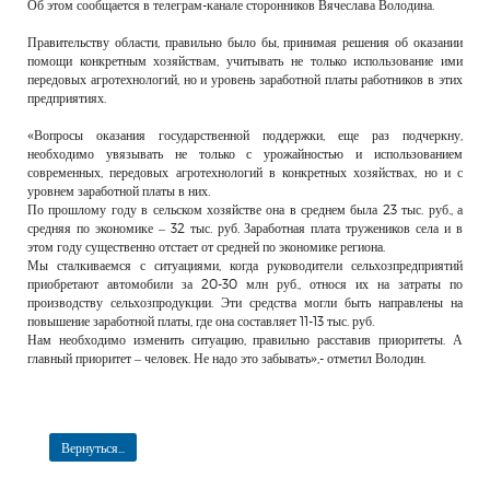
Об этом сообщается в телеграм-канале сторонников Вячеслава Володина.
Правительству области, правильно было бы, принимая решения об оказании
помощи конкретным хозяйствам, учитывать не только использование ими
передовых агротехнологий, но и уровень заработной платы работников в этих
предприятиях.
«Вопросы оказания государственной поддержки, еще раз подчеркну,
необходимо увязывать не только с урожайностью и использованием
современных, передовых агротехнологий в конкретных хозяйствах, но и с
уровнем заработной платы в них.
По прошлому году в сельском хозяйстве она в среднем была 23 тыс. руб., а
средняя по экономике – 32 тыс. руб. Заработная плата тружеников села и в
этом году существенно отстает от средней по экономике региона.
Мы сталкиваемся с ситуациями, когда руководители сельхозпредприятий
приобретают автомобили за 20-30 млн руб., относя их на затраты по
производству сельхозпродукции. Эти средства могли быть направлены на
повышение заработной платы, где она составляет 11-13 тыс. руб.
Нам необходимо изменить ситуацию, правильно расставив приоритеты. А
главный приоритет – человек. Не надо это забывать»,- отметил Володин.
Вернуться...