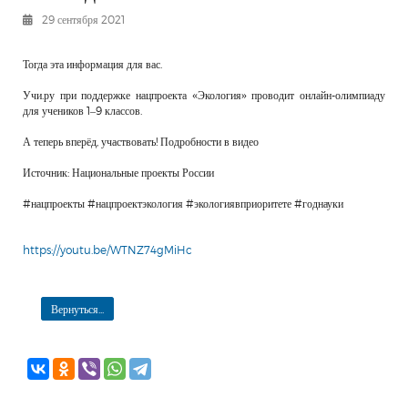
РЕКЛАМОДАТЕЛЯМ
29 сентября 2021
ОБЪЯВЛЕНИЯ
Тогда эта информация для вас.
КОНТАКТЫ
Учи.ру при поддержке нацпроекта «Экология» проводит онлайн-олимпиаду
для учеников 1–9 классов.
А теперь вперёд, участвовать! Подробности в видео
Источник: Национальные проекты России
#нацпроекты #нацпроектэкология #экологиявприоритете #годнауки
https://youtu.be/WTNZ74gMiHc
Вернуться...