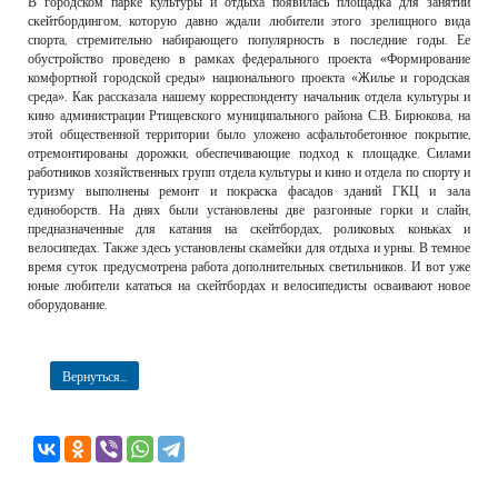
В городском парке культуры и отдыха появилась площадка для занятий
РЕКЛАМОДАТЕЛЯМ
скейтбордингом, которую давно ждали любители этого зрелищного вида
спорта, стремительно набирающего популярность в последние годы. Ее
ОБЪЯВЛЕНИЯ
обустройство проведено в рамках федерального проекта «Формирование
комфортной городской среды» национального проекта «Жилье и городская
КОНТАКТЫ
среда». Как рассказала нашему корреспонденту начальник отдела культуры и
кино администрации Ртищевского муниципального района С.В. Бирюкова, на
этой общественной территории было уложено асфальтобетонное покрытие,
отремонтированы дорожки, обеспечивающие подход к площадке. Силами
работников хозяйственных групп отдела культуры и кино и отдела по спорту и
туризму выполнены ремонт и покраска фасадов зданий ГКЦ и зала
единоборств. На днях были установлены две разгонные горки и слайн,
предназначенные для катания на скейтбордах, роликовых коньках и
велосипедах. Также здесь установлены скамейки для отдыха и урны. В темное
время суток предусмотрена работа дополнительных светильников. И вот уже
юные любители кататься на скейтбордах и велосипедисты осваивают новое
оборудование.
Вернуться...