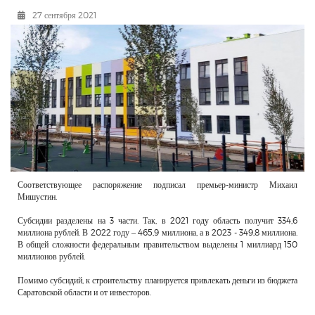
РЕКЛАМОДАТЕЛЯМ
27 сентября 2021
ОБЪЯВЛЕНИЯ
КОНТАКТЫ
Соответствующее распоряжение подписал премьер-министр Михаил
Мишустин.
Субсидии разделены на 3 части. Так, в 2021 году область получит 334,6
миллиона рублей. В 2022 году – 465,9 миллиона, а в 2023 - 349,8 миллиона.
В общей сложности федеральным правительством выделены 1 миллиард 150
миллионов рублей.
Помимо субсидий, к строительству планируется привлекать деньги из бюджета
Саратовской области и от инвесторов.