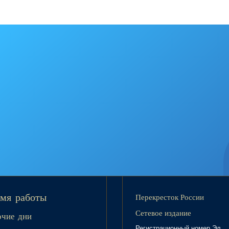
Перекресток России
мя работы
Сетевое издание
очие дни
Регистрационный номер Эл