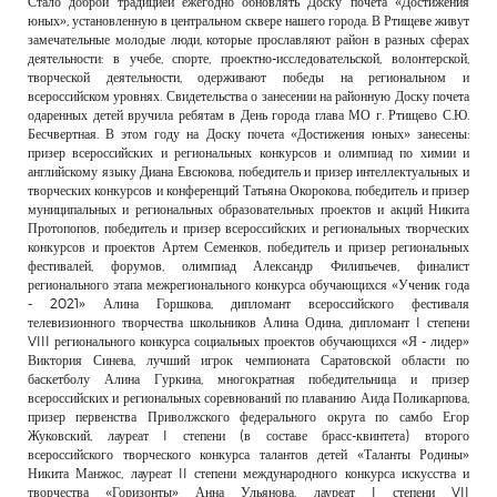
Стало доброй традицией ежегодно обновлять Доску почета «Достижения
РЕКЛАМОДАТЕЛЯМ
юных», установленную в центральном сквере нашего города. В Ртищеве живут
замечательные молодые люди, которые прославляют район в разных сферах
ОБЪЯВЛЕНИЯ
деятельности: в учебе, спорте, проектно-исследовательской, волонтерской,
творческой деятельности, одерживают победы на региональном и
КОНТАКТЫ
всероссийском уровнях. Свидетельства о занесении на районную Доску почета
одаренных детей вручила ребятам в День города глава МО г. Ртищево С.Ю.
Бесчвертная. В этом году на Доску почета «Достижения юных» занесены:
призер всероссийских и региональных конкурсов и олимпиад по химии и
английскому языку Диана Евсюкова, победитель и призер интеллектуальных и
творческих конкурсов и конференций Татьяна Окорокова, победитель и призер
муниципальных и региональных образовательных проектов и акций Никита
Протопопов, победитель и призер всероссийских и региональных творческих
конкурсов и проектов Артем Семенков, победитель и призер региональных
фестивалей, форумов, олимпиад Александр Филипьечев, финалист
регионального этапа межрегионального конкурса обучающихся «Ученик года
- 2021» Алина Горшкова, дипломант всероссийского фестиваля
телевизионного творчества школьников Алина Одина, дипломант I степени
VIII регионального конкурса социальных проектов обучающихся «Я - лидер»
Виктория Синева, лучший игрок чемпионата Саратовской области по
баскетболу Алина Гуркина, многократная победительница и призер
всероссийских и региональных соревнований по плаванию Аида Поликарпова,
призер первенства Приволжского федерального округа по самбо Егор
Жуковский, лауреат I степени (в составе брасс-квинтета) второго
всероссийского творческого конкурса талантов детей «Таланты Родины»
Никита Манжос, лауреат II степени международного конкурса искусства и
творчества «Горизонты» Анна Ульянова, лауреат I степени VII