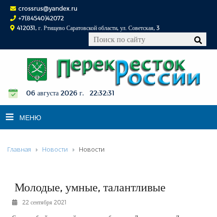
crossrus@yandex.ru
+7(84540)42072
412031, г. Ртищево Саратовской области, ул. Советская, 3
06 августа 2026 г. 22:32:31
МЕНЮ
Главная
Новости
Новости
НОВОСТИ
ОФИЦИАЛЬНО
К СВЕДЕНИЮ
Молодые, умные, талантливые
КОНКУРСЫ
22 сентября 2021
ФОТОРЕПОРТАЖИ