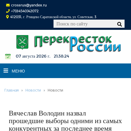
crossrus@yandex.ru
+7(84540)42072
412031, г. Ртищево Саратовской области, ул. Советская, 3
07 августа 2026 г. 21:38:25
МЕНЮ
Главная
Новости
Новости
НОВОСТИ
ОФИЦИАЛЬНО
К СВЕДЕНИЮ
Вячеслав Володин назвал
КОНКУРСЫ
прошедшие выборы одними из самых
конкурентных за последнее время
ФОТОРЕПОРТАЖИ