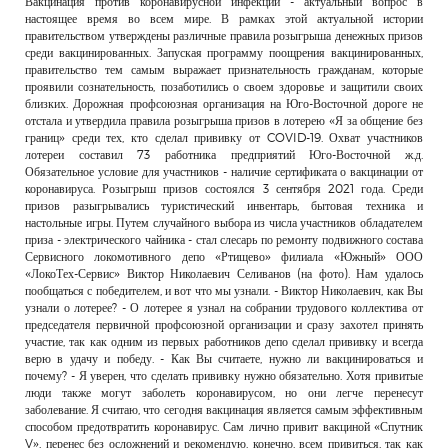
Вакцинация против коронавирусной инфекции - актуальный вопрос в
РЕКЛАМОДАТЕЛЯМ
настоящее время во всем мире. В рамках этой актуальной истории
правительством утверждены различные правила розыгрыша денежных призов
ОБЪЯВЛЕНИЯ
среди вакцинированных. Запуская программу поощрения вакцинированных,
правительство тем самым выражает признательность гражданам, которые
КОНТАКТЫ
проявили сознательность, позаботились о своем здоровье и защитили своих
близких. Дорожная профсоюзная организация на Юго-Восточной дороге не
отстала и утвердила правила розыгрыша призов в лотерею «Я за общение без
границ» среди тех, кто сделал прививку от COVID-19. Охват участников
лотереи составил 73 работника предприятий Юго-Восточной ж.д.
Обязательное условие для участников - наличие сертификата о вакцинации от
коронавируса. Розыгрыш призов состоялся 3 сентября 2021 года. Среди
призов разыгрывались туристический инвентарь, бытовая техника и
настольные игры. Путем случайного выбора из числа участников обладателем
приза - электрического чайника - стал слесарь по ремонту подвижного состава
Сервисного локомотивного депо «Ртищево» филиала «Южный» ООО
«ЛокоТех-Сервис» Виктор Николаевич Селиванов (на фото). Нам удалось
пообщаться с победителем, и вот что мы узнали. - Виктор Николаевич, как Вы
узнали о лотерее? - О лотерее я узнал на собрании трудового коллектива от
председателя первичной профсоюзной организации и сразу захотел принять
участие, так как одним из первых работников депо сделал прививку и всегда
верю в удачу и победу. - Как Вы считаете, нужно ли вакцинироваться и
почему? - Я уверен, что сделать прививку нужно обязательно. Хотя привитые
люди также могут заболеть коронавирусом, но они легче перенесут
заболевание. Я считаю, что сегодня вакцинация является самым эффективным
способом предотвратить коронавирус. Сам лично привит вакциной «Спутник
V», перенес без осложнений и рекомендую, конечно, всем привиться, так как