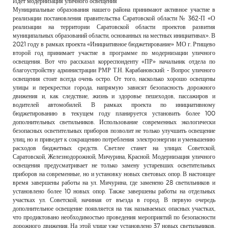
Идёт модернизация уличного освещения
РЕКЛАМОДАТЕЛЯМ
Муниципальные образования нашего района принимают активное участие в
реализации постановления правительства Саратовской области № 362-П «О
ОБЪЯВЛЕНИЯ
реализации на территории Саратовской области проектов развития
муниципальных образований области, основанных на местных инициативах». В
КОНТАКТЫ
2021 году в рамках проекта «Инициативное бюджетирование» МО г. Ртищево
второй год принимает участие в программе по модернизации уличного
освещения. Вот что рассказал корреспонденту «ПР» начальник отдела по
благоустройству администрации РМР Т.Н. Карабановский: - Вопрос уличного
освещения стоит всегда очень остро. От того, насколько хорошо освещены
улицы и перекрестки города, напрямую зависят безопасность дорожного
движения и, как следствие, жизнь и здоровье пешеходов, пассажиров и
водителей автомобилей. В рамках проекта по инициативному
бюджетированию в текущем году планируется установить более 100
дополнительных светильников. Использование современных экологически
безопасных осветительных приборов позволит не только улучшить освещение
улиц, но и приведет к сокращению потребления электроэнергии и уменьшению
расходов бюджетных средств. Светлее станет на улицах Советской,
Саратовской, Железнодорожной, Мичурина, Красной. Модернизация уличного
освещения предусматривает не только замену устаревших осветительных
приборов на современные, но и установку новых световых опор. В настоящее
время завершены работы на ул. Мичурина, где заменено 28 светильников и
установлено более 10 новых опор. Также завершены работы на отдельных
участках ул. Советской, начиная от въезда в город. В первую очередь
дополнительное освещение появляется на так называемых опасных участках,
что продиктовано необходимостью проведения мероприятий по безопасности
дорожного движения. На этой улице уже установлено 37 новых светильников.