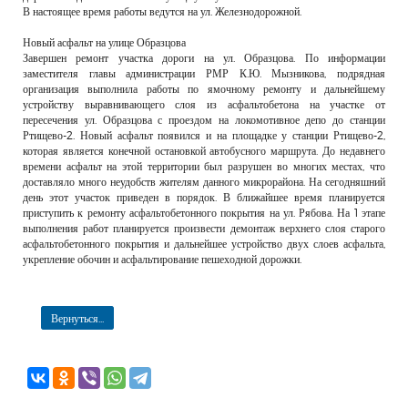
В настоящее время работы ведутся на ул. Железнодорожной.
Новый асфальт на улице Образцова
Завершен ремонт участка дороги на ул. Образцова. По информации
заместителя главы администрации РМР К.Ю. Мызникова, подрядная
организация выполнила работы по ямочному ремонту и дальнейшему
устройству выравнивающего слоя из асфальтобетона на участке от
пересечения ул. Образцова с проездом на локомотивное депо до станции
Ртищево-2. Новый асфальт появился и на площадке у станции Ртищево-2,
которая является конечной остановкой автобусного маршрута. До недавнего
времени асфальт на этой территории был разрушен во многих местах, что
доставляло много неудобств жителям данного микрорайона. На сегодняшний
день этот участок приведен в порядок. В ближайшее время планируется
приступить к ремонту асфальтобетонного покрытия на ул. Рябова. На 1 этапе
выполнения работ планируется произвести демонтаж верхнего слоя старого
асфальтобетонного покрытия и дальнейшее устройство двух слоев асфальта,
укрепление обочин и асфальтирование пешеходной дорожки.
Вернуться...