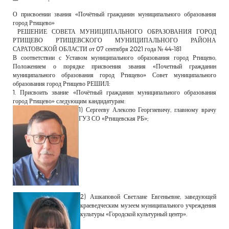
РЕКЛАМОДАТЕЛЯМ
О присвоении звания «Почётный гражданин муниципального образования
город Ртищево»
ОБЪЯВЛЕНИЯ
РЕШЕНИЕ СОВЕТА МУНИЦИПАЛЬНОГО ОБРАЗОВАНИЯ ГОРОД
РТИЩЕВО РТИЩЕВСКОГО МУНИЦИПАЛЬНОГО РАЙОНА
КОНТАКТЫ
САРАТОВСКОЙ ОБЛАСТИ от 07 сентября 2021 года № 44-181
В соответствии с Уставом муниципального образования город Ртищево,
Положением о порядке присвоения звания «Почетный гражданин
муниципального образования город Ртищево» Совет муниципального
образования город Ртищево РЕШИЛ:
1. Присвоить звание «Почётный гражданин муниципального образования
город Ртищево» следующим кандидатурам:
1) Сергееву Алексею Георгиевичу, главному врачу
ГУЗ СО «Ртищевская РБ»;
2) Ашкаповой Светлане Евгеньевне, заведующей
краеведческим музеем муниципального учреждения
культуры «Городской культурный центр».