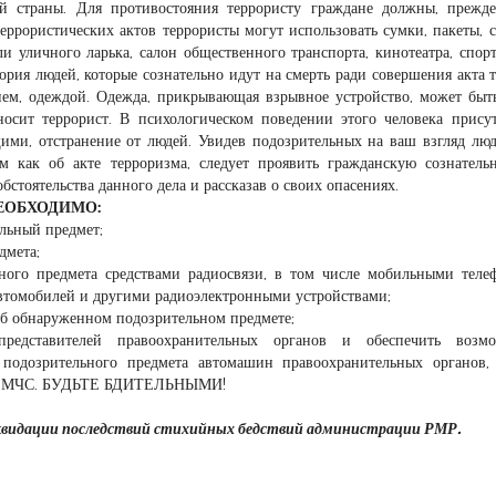
 страны. Для противостояния террористу граждане должны, прежде
еррористических актов террористы могут использовать сумки, пакеты, с
и уличного ларька, салон общественного транспорта, кинотеатра, спор
гория людей, которые сознательно идут на смерть ради совершения акта т
ием, одеждой. Одежда, прикрывающая взрывное устройство, может быт
носит террорист. В психологическом поведении этого человека прису
ими, отстранение от людей. Увидев подозрительных на ваш взгляд лю
м как об акте терроризма, следует проявить гражданскую сознатель
стоятельства данного дела и рассказав о своих опасениях.
а НЕОБХОДИМО:
ельный предмет;
дмета;
ного предмета средствами радиосвязи, в том числе мобильными теле
втомобилей и другими радиоэлектронными устройствами;
б обнаруженном подозрительном предмете;
дставителей правоохранительных органов и обеспечить возмо
 подозрительного предмета автомашин правоохранительных органов,
ков МЧС. БУДЬТЕ БДИТЕЛЬНЫМИ!
ликвидации последствий стихийных бедствий администрации РМР.