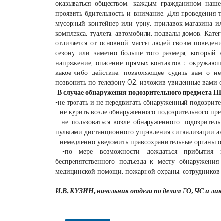
оказываться обществом, каждым гражданином нашей
проявить бдительность и внимание. Для проведения т
мусорный контейнер или урну, прилавок магазина ил
комплекса, туалета, автомобили, подвалы домов. Кате
отличается от основной массы людей своим поведен
сезону или заметно больше того размера, который 
напряжение, опасение прямых контактов с окружающ
какое-либо действие, позволяющее судить вам о не
позвонить по телефону 02, изложив увиденные вами об
В случае обнаружения подозрительного предмет
-не трогать и не передвигать обнаруженный подозрит
-не курить возле обнаруженного подозрительного пре
-не пользоваться возле обнаруженного подозритель
пультами дистанционного управления сигнализации а
-немедленно уведомить правоохранительные органы о
-по мере возможности дождаться прибытия пре
беспрепятственного подъезда к месту обнаружения
медицинской помощи, пожарной охраны, сотрудни
И.В. КУЗИН, начальник отдела по делам ГО, ЧС и 