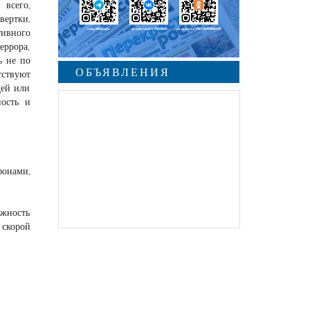
 всего,
вертки,
тивного
еррора,
ь не по
ОБЪЯВЛЕНИЯ
тствуют
дей или
ность и
фонами,
жность
 скорой