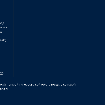
ода
ору в
ых
ЗОР)
СО".
В.
ной прямой гиперссылкой на страницу, с которой
вован.