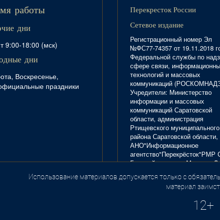
Перекресток России
мя работы
Сетевое издание
очие дни
Регистрационный номер Эл
т 9:00-18:00 (мск)
№ФС77-74357 от 19.11.2018 г
Федеральной службы по надз
одные дни
сфере связи, информационн
технологий и массовых
ота, Воскресенье,
коммуникаций (РОСКОМНАД
официальные праздники
Учредители: Министерство
информации и массовых
коммуникаций Саратовской
области, администрация
Ртищевского муниципального
района Саратовской области,
АНО"Информационное
агентство"Перекрёсток"РМР 
Главный редактор Маркова Л.
Тел. 8(84540)4-20-72; отдел
Использование материалов допускается только с обязатель
.
рекламы - 4-29-10.
материал заимст
12+