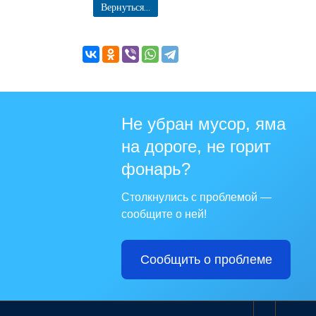
Вернуться...
Не убран мусор, яма
на дороге, не горит
фонарь?
Столкнулись с проблемой —
сообщите о ней!
Сообщить о проблеме