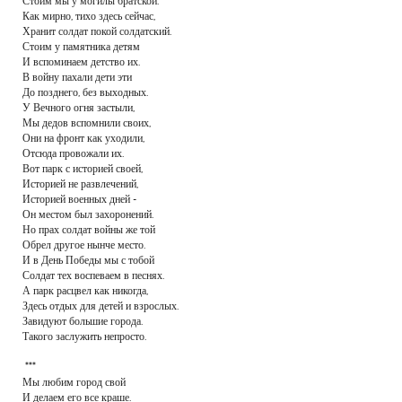
Стоим мы у могилы братской.
Как мирно, тихо здесь сейчас,
Хранит солдат покой солдатский.
Стоим у памятника детям
И вспоминаем детство их.
В войну пахали дети эти
До позднего, без выходных.
У Вечного огня застыли,
Мы дедов вспомнили своих,
Они на фронт как уходили,
Отсюда провожали их.
Вот парк с историей своей,
Историей не развлечений,
Историей военных дней -
Он местом был захоронений.
Но прах солдат войны же той
Обрел другое нынче место.
И в День Победы мы с тобой
Солдат тех воспеваем в песнях.
А парк расцвел как никогда,
Здесь отдых для детей и взрослых.
Завидуют большие города.
Такого заслужить непросто.
***
Мы любим город свой
И делаем его все краше.