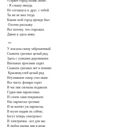
«Теряет город облик свой»,
РЕКЛАМОДАТЕЛЯМ
- Я слышу иногда.
Не соглашусь я, друг, с тобой.
ОБЪЯВЛЕНИЯ
Ты же не жил тогда.
Каким мой город прежде был
КОНТАКТЫ
Охотно расскажу.
Все потому, что старожил,
Давно я здесь живу.
***
У вокзала сквер заброшенный.
Скамеек грязных целый ряд.
Здесь с сумками дорожными
Впотьмах проезжие сидят.
Скамеек грязных нет в помине.
Красавиц елей целый ряд.
Неузнаваем сквер стал ныне:
Все чисто, фонари горят.
В час пик сигналы подавали
Гудки нам паровозные,
И слоем сажи покрывали
Нас паровозы грозные.
И не коптят уж паровозы,
В музее видим их сейчас,
Бегут теперь электровоз
И электрички - все для нас.
В любое время дня и ночи