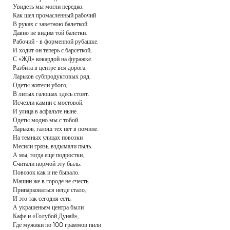
Увидеть мы могли нередко,
Как шел промасленный рабочий
В руках с заветною балеткой.
Давно не видим той балетки.
Рабочий - в форменной рубашке.
И ходит он теперь с барсеткой,
С «ЖД» кокардой на фуражке.
Разбита в центре вся дорога,
Ларьков субпродуктовых ряд,
Одеты жители убого,
В литых галошах здесь стоят.
Исчезли камни с мостовой.
И улица в асфальте ныне.
Одеты модно мы с тобой.
Ларьков, галош тех нет в помине.
На темных улицах повозки
Месили грязь, вздымали пыль.
А мы, тогда еще подростки,
Считали нормой эту быль.
Повозок как и не бывало.
Машин же в городе не счесть.
Припарковаться негде стало,
И это так сегодня есть.
А украшеньем центра были
Кафе и «Голубой Дунай»,
Где мужики по 100 граммов пили