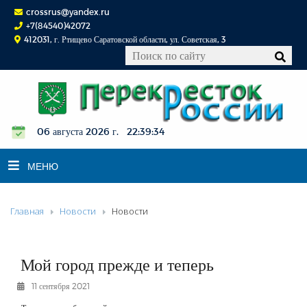
crossrus@yandex.ru
+7(84540)42072
412031, г. Ртищево Саратовской области, ул. Советская, 3
06 августа 2026 г. 22:39:35
МЕНЮ
Главная
Новости
Новости
НОВОСТИ
ОФИЦИАЛЬНО
К СВЕДЕНИЮ
Мой город прежде и теперь
КОНКУРСЫ
11 сентября 2021
ФОТОРЕПОРТАЖИ