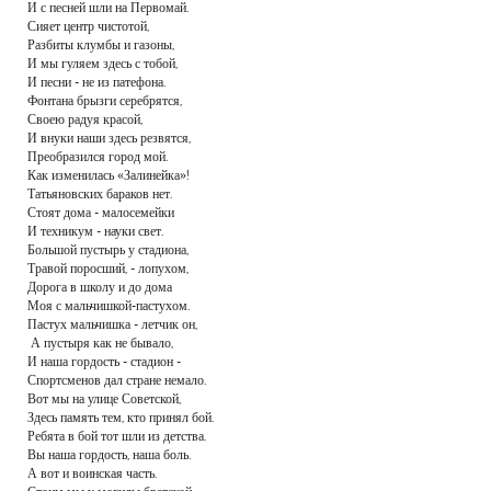
И с песней шли на Первомай.
Сияет центр чистотой,
Разбиты клумбы и газоны,
И мы гуляем здесь с тобой,
И песни - не из патефона.
Фонтана брызги серебрятся,
Своею радуя красой,
И внуки наши здесь резвятся,
Преобразился город мой.
Как изменилась «Залинейка»!
Татьяновских бараков нет.
Стоят дома - малосемейки
И техникум - науки свет.
Большой пустырь у стадиона,
Травой поросший, - лопухом,
Дорога в школу и до дома
Моя с мальчишкой-пастухом.
Пастух мальчишка - летчик он,
А пустыря как не бывало,
И наша гордость - стадион -
Спортсменов дал стране немало.
Вот мы на улице Советской,
Здесь память тем, кто принял бой.
Ребята в бой тот шли из детства.
Вы наша гордость, наша боль.
А вот и воинская часть.