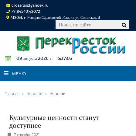
crossrus@yandex.ru
+7(84540)42072
412031, г. Ртищево Саратовской области, ул. Советская, 3
09 августа 2026 г. 15:37:03
МЕНЮ
Главная
Новости
Новости
НОВОСТИ
ОФИЦИАЛЬНО
К СВЕДЕНИЮ
Культурные ценности станут
КОНКУРСЫ
доступнее
ФОТОРЕПОРТАЖИ
7 сентября 2021