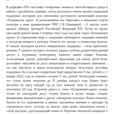
РЕКЛАМОДАТЕЛЯМ
В редакцию «ПР» поступают телефонные звонки от жителей нашего города и
района с просьбой на страницах газеты рассказать о новом проекте социальной
ОБЪЯВЛЕНИЯ
поддержки молодежи для повышения доступности организаций культуры
«Пушкинская карта». За разъяснениями мы обратились к начальнику отдела
КОНТАКТЫ
культуры и кино администрации РМР С.В. Бирюковой. - О запуске этого
проекта объявил президент Российской Федерации В.В. Путин во время
ежегодной прямой линии. 1 сентября этого года стал днем старта «Пушкинской
карты». В современном мире, к сожалению, наблюдается тенденция снижения
у молодежи интереса к культуре. Отчасти это связано со стоимостью билетов.
И оказать молодежи целевую материальную поддержку - очень правильное
решение. У каждого молодого человека, каждого ребенка должен быть равный
доступ к огромному культурному капиталу нашей страны. Решения,
позволяющие сделать дополнительное образование для наших детей более
доступным, наполнить их досуг интересными и созидательными занятиями, -
это шаг навстречу и новые возможности, которые, безусловно, достойны
поддержки. На 4 месяца государством будет предоставлено 3 тыс. рублей, а с 1
января 2022 года ее номинал составит 5 тыс. рублей. Необходимо помнить,
что сумму нужно потратить до 31 декабря каждого года. Деньги будут
поступать на карту каждый год до того момента, пока ее держателю не
исполнится 23 года. Потратить деньги со счета «Пушкинской карты» можно
только на культурный досуг: купить билеты в музеи, театры, галереи,
филармонии, консерватории и другие учреждения культуры. Важно отметить:
билеты на все мероприятия в рамках программы именные и приходят на
электронную почту, поэтому на первом этапе нужно обязательно носить с
собой документ, удостоверяющий личность. Перечень спектаклей, концертов и