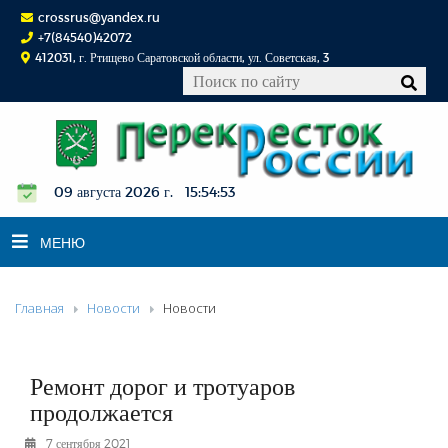
crossrus@yandex.ru
+7(84540)42072
412031, г. Ртищево Саратовской области, ул. Советская, 3
09 августа 2026 г. 15:54:54
МЕНЮ
Главная
Новости
Новости
НОВОСТИ
ОФИЦИАЛЬНО
К СВЕДЕНИЮ
Ремонт дорог и тротуаров
КОНКУРСЫ
продолжается
ФОТОРЕПОРТАЖИ
7 сентября 2021