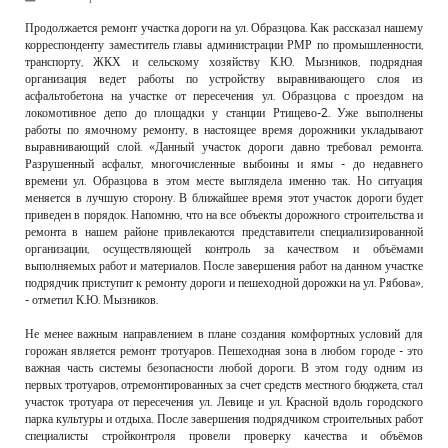
РЕКЛАМОДАТЕЛЯМ
Продолжается ремонт участка дороги на ул. Образцова. Как рассказал нашему
корреспонденту заместитель главы администрации РМР по промышленности,
ОБЪЯВЛЕНИЯ
транспорту, ЖКХ и сельскому хозяйству К.Ю. Мызников, подрядная
организация ведет работы по устройству выравнивающего слоя из
КОНТАКТЫ
асфальтобетона на участке от пересечения ул. Образцова с проездом на
локомотивное депо до площадки у станции Ртищево-2. Уже выполнены
работы по ямочному ремонту, в настоящее время дорожники укладывают
выравнивающий слой. «Данный участок дороги давно требовал ремонта.
Разрушенный асфальт, многочисленные выбоины и ямы - до недавнего
времени ул. Образцова в этом месте выглядела именно так. Но ситуация
меняется в лучшую сторону. В ближайшее время этот участок дороги будет
приведен в порядок. Напомню, что на все объекты дорожного строительства и
ремонта в нашем районе привлекаются представители специализированной
организации, осуществляющей контроль за качеством и объёмами
выполняемых работ и материалов. После завершения работ на данном участке
подрядчик приступит к ремонту дороги и пешеходной дорожки на ул. Рябова»,
- отметил К.Ю. Мызников.
Не менее важным направлением в плане создания комфортных условий для
горожан является ремонт тротуаров. Пешеходная зона в любом городе - это
важная часть системы безопасности любой дороги. В этом году одним из
первых тротуаров, отремонтированных за счет средств местного бюджета, стал
участок тротуара от пересечения ул. Левице и ул. Красной вдоль городского
парка культуры и отдыха. После завершения подрядчиком строительных работ
специалисты стройконтроля провели проверку качества и объёмов