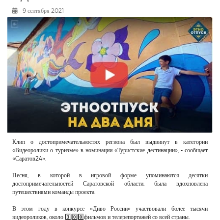
РЕКЛАМОДАТЕЛЯМ
9 сентября 2021
ОБЪЯВЛЕНИЯ
КОНТАКТЫ
Клип о достопримечательностях региона был выдвинут в категории
«Видеоролики о туризме» в номинации «Туристские дестинации», - сообщает
«Саратов24».
Песня, в которой в игровой форме упоминаются десятки
достопримечательностей Саратовской области, была вдохновлена
путешествиями команды проекта.
В этом году в конкурсе «Диво России» участвовали более тысячи
видеороликов, около 3️⃣0️⃣0️⃣фильмов и телерепортажей со всей страны.