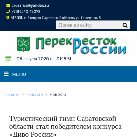
crossrus@yandex.ru
+7(84540)42072
412031, г. Ртищево Саратовской области, ул. Советская, 3
06 августа 2026 г. 01:18:52
МЕНЮ
Главная
Новости
Новости
НОВОСТИ
ОФИЦИАЛЬНО
К СВЕДЕНИЮ
Туристический гимн Саратовской
КОНКУРСЫ
области стал победителем конкурса
«Диво России»
ФОТОРЕПОРТАЖИ