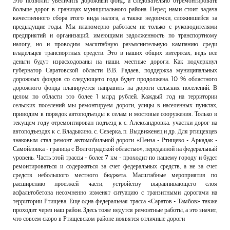
Это позволит увеличить дорожный фонд, а следовательно отремонтировать
больше дорог в границах муниципального района. Перед нами стоит задача
качественного сбора этого вида налога, а также недоимки, сложившейся за
предыдущие годы. Мы планомерно работаем не только с руководителями
предприятий и организаций, имеющими задолженность по транспортному
налогу, но и проводим масштабную разъяснительную кампанию среди
владельцев транспортных средств. Это в наших общих интересах, ведь все
деньги будут израсходованы на наши, местные дороги. Как подчеркнул
губернатор Саратовской области В.В. Радаев, поддержка муниципальных
дорожных фондов со следующего года будет продолжена. 10 % областного
дорожного фонда планируется направить на дороги сельских поселений. В
целом по области это более 1 млрд рублей. Каждый год на территории
сельских поселений мы ремонтируем дороги, улицы в населенных пунктах,
приводим в порядок автоподъезды к селам и мостовые сооружения. Только в
текущем году отремонтирован подъезд к с. Александровка, участки дорог на
автоподъездах к с. Владыкино, с. Северка, п. Выдвиженец и др. Для ртищевцев
знаковым стал ремонт автомобильной дороги «Пенза - Ртищево - Аркадак -
Самойловка - граница с Волгоградской областью», переданной на федеральный
уровень. Часть этой трассы - более 7 км - проходит по нашему городу и будет
ремонтироваться и содержаться за счет федеральных средств, а не за счет
средств небольшого местного бюджета. Масштабные мероприятия по
расширению проезжей части, устройству выравнивающего слоя
асфальтобетона несомненно изменят ситуацию с транзитными дорогами на
территории Ртищева. Еще одна федеральная трасса «Саратов - Тамбов» также
проходит через наш район. Здесь тоже ведутся ремонтные работы, а это значит,
что совсем скоро в Ртищевском районе появятся отличные дороги