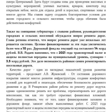
сквера Центральный. Здесь будут созданы зоны для проведения массовых и
культурных мероприятий, уличных выставок, ярмарок, кинотеатр под
открытым небом, места для отдыха детей и взрослых, спортивные зоны и
многое другое. Мы ставим задачу создавать благоприятные условия для
жизни городского и сельского населения, чтобы среда обитания была
действительно комфортной.
Также на совещании губернатора с главами районов, руководителями
городских и сельских поселений обсуждался вопрос ремонта дорог.
Глава региона отметил, что вопрос ремонта дорог уже несколько лет
решается системно. Целевое финансирование за эти годы увеличилось
более чем в 10 раз. Дорожный фонд на текущий год составляет 14 млрд
рублей. В.В. Радаев напомнил, что с 2021 года транспортный налог и
акцизы полностью переданы на муниципальный уровень, суммарно -
3,5 млрд рублей. Это дало возможность районам самим ремонтировать
поселковые дороги.
- Качество дорог - один из наглядных показателей уровня развития
территорий, - продолжает А.В. Жуковский. - От состояния дорожного
покрытия зависит многое: развитие инфраструктуры, создание комфортных
условий для водителей и пешеходов, обеспечение безопасности дорожного
движения и др. В Ртищевском районе работы по ремонту дорог ведутся,
однако одномоментно решить все проблемы, отремонтировать все дороги
невозможно, так как это требует серьезных финансовых вложений.
Необходимо понимать, что от того, какое финансирование заложено в
дорожном фонде, зависит объем выполненных работ. С 2021 года
транспортный налог и акцизы полностью переданы на муниципальный уровень.