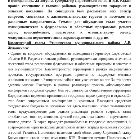
В понедельник, 23 августа, губернатор Саратовской области В.В. Радаев
РЕКЛАМОДАТЕЛЯМ
провёл совещание с главами районов, руководителями городских и
сельских поселений. На совещании был рассмотрен весь спектр
ОБЪЯВЛЕНИЯ
вопросов, связанных с жизнедеятельностью городов и поселков по
различным направлениям. Темами для обсуждения стали участие
КОНТАКТЫ
муниципалитетов в федеральных и областных программах, ремонт
дорог, водоснабжение, подготовка к отопительному сезону,
модернизация первичного звена здравоохранения и другие.
Комментарий главы Ртищевского муниципального района А.В.
Жуковского:
- Одним из вопросов, обсуждаемых на совещании губернатора Саратовской
области В.В. Радаева с главами районов, руководителями городских и сельских
поселений стала реализация федеральных и областных программ и участие в
них муниципалитетов. Благоустройство территории в рамках национальных
проектов, государственных программ, проекта по поддержке местных
инициатив проходит в Ртищевском районе вот уже несколько лет. За это время
сделано многое. Ежегодно в рамках реализации проекта «Формирование
комфортной городской среды» благоустраиваются общественные территории.
Кардинальные перемены произошли в городском парке культуры и отдыха. Он
стал более современным, комфортным и красивым. Благодаря средствам
федерального бюджета за несколько лет здесь появились новые тематические
зоны, предусмотренные для отдыха ртищевцев разного возраста: аллея
влюбленных, зона вдохновения, детский городок с качелями и каруселями и
многое другое. В парке проходят разнообразные городские мероприятия, и
возрожденная через несколько десятилетий летняя эстрада привлекает горожан
и гостей Ртищева. Полностью изменили свой облик сквер Сиреневый, сквер
Космонавтов, сквер возле памятника БТР. Проведен ремонт Привокзальной