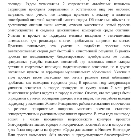
площади. Рядом установлены 2 современных автобусных павильона.
Территория приобрела современный и эстетический вид, это особенно
актуально, если учесть, что площадь прилегает к вокзалу и является
своеобразной визитной карточкой нашего города. Обновленные объекты по
достоинству оценили наши жители, отмечая качественно новый уровень
благоустройства и создания действительно комфортной среды обитания.
Участие в проекте по поддержке местных инициатив - замечательная
возможность для реализации многих проблемных вопросов на местах.
Практика показывает, что участие в подобных проектах всех
заинтересованных сторон дает быстрый и качественный результат. В рамках
проекта по инициативному бюджетированию преобразились не только
центральные усадьбы сельских поселений, где появились новые скверы,
детские и спортивные площадки, модернизировано освещение, но и другие
населенные пункты на территории муниципальных образований. Участие в
этом проекте также позволило нам начать решение такой наболевшей
проблемы, как освещение городских улиц. В прошлом году модернизация
уличного освещения в городе проведена на сумму около 2 млн руб.
Аналогичные работы ведутся в городе и сейчас. Отмечу, что все улицы были
определены с учетом обращений граждан, и мы видим, что эта работа находит
поддержку у населения. Жители Ртищевского района все активнее включаются
в решение приоритетных вопросов местного значения, становясь
непосредственными участниками различных проектов. В этом году наш город
вошел в число победителей всероссийского конкурса проектов
благоустройства малых городов и исторических поселений, итоги которого на
днях были подведены на форуме «Среда для жизни» в Нижнем Новгороде.
Наш проект называется «Мы вместе» и предусматривает благоустройство