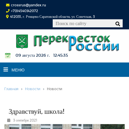
crossrus@yandex.ru
+7(84540)42072
412031, г. Ртищево Саратовской области, ул. Советская, 3
09 августа 2026 г. 12:45:36
МЕНЮ
Главная
Новости
Новости
НОВОСТИ
ОФИЦИАЛЬНО
К СВЕДЕНИЮ
Здравствуй, школа!
КОНКУРСЫ
3 сентября 2021
ФОТОРЕПОРТАЖИ