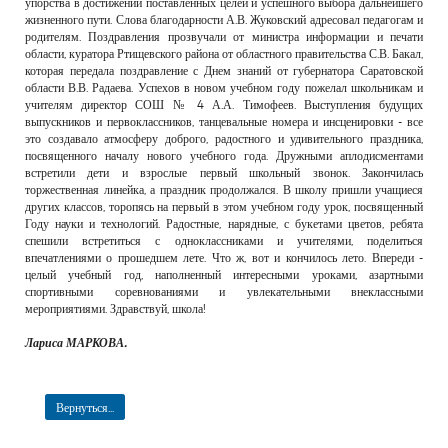
упорства в достижении поставленных целей и успешного выбора дальнейшего
жизненного пути. Слова благодарности А.В. Жуковский адресовал педагогам и
родителям. Поздравления прозвучали от министра информации и печати
области, куратора Ртищевского района от областного правительства С.В. Бакал,
которая передала поздравление с Днем знаний от губернатора Саратовской
области В.В. Радаева. Успехов в новом учебном году пожелал школьникам и
учителям директор СОШ № 4 А.А. Тимофеев. Выступления будущих
выпускников и первоклассников, танцевальные номера и инсценировки - все
это создавало атмосферу доброго, радостного и удивительного праздника,
посвященного началу нового учебного года. Дружными аплодисментами
встретили дети и взрослые первый школьный звонок. Закончилась
торжественная линейка, а праздник продолжался. В школу пришли учащиеся
других классов, торопясь на первый в этом учебном году урок, посвященный
Году науки и технологий. Радостные, нарядные, с букетами цветов, ребята
спешили встретиться с одноклассниками и учителями, поделиться
впечатлениями о прошедшем лете. Что ж, вот и кончилось лето. Впереди -
целый учебный год, наполненный интересными уроками, азартными
спортивными соревнованиями и увлекательными внеклассными
мероприятиями. Здравствуй, школа!
Лариса МАРКОВА.
Вернуться...