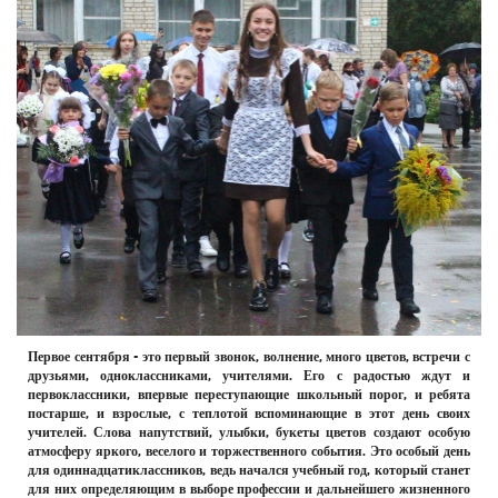
РЕКЛАМОДАТЕЛЯМ
ОБЪЯВЛЕНИЯ
КОНТАКТЫ
Первое сентября - это первый звонок, волнение, много цветов, встречи с
друзьями, одноклассниками, учителями. Его с радостью ждут и
первоклассники, впервые переступающие школьный порог, и ребята
постарше, и взрослые, с теплотой вспоминающие в этот день своих
учителей. Слова напутствий, улыбки, букеты цветов создают особую
атмосферу яркого, веселого и торжественного события. Это особый день
для одиннадцатиклассников, ведь начался учебный год, который станет
для них определяющим в выборе профессии и дальнейшего жизненного