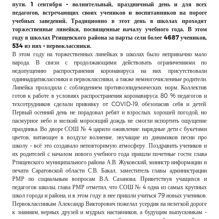
пути. 1 сентября - волнительный, праздничный день и для всех
педагогов, встречающих своих учеников и воспитанников на пороге
учебных заведений. Традиционно в этот день в школах проходят
торжественные линейки, посвященные началу учебного года.
В этом
году в школах Ртищевского района за парты сели более 4687 учеников,
534 из них - первоклассники.
В этом году на торжественных линейках в школах было непривычно мало
народа. В связи с продолжающими действовать ограничениями по
недопущению распространения коронавируса на них присутствовали
одиннадцатиклассники и первоклассники, а также немногочисленные родители.
Линейка проходила с соблюдением противоэпидемических норм. Коллектив
готов к работе в условиях распространения коронавируса: 80 % педагогов и
техсотрудников сделали прививку от COVID-19, обезопасив себя и детей.
Первый осенний день не порадовал ребят и взрослых хорошей погодой, но
пасмурное небо и мелкий моросящий дождь не смогли испортить ощущение
праздника. Во дворе СОШ № 4 царило оживление: нарядные дети с букетами
цветов, витающее в воздухе волнение, звучащие из динамиков песни про
школу - всё это создавало неповторимую атмосферу. Поздравить учеников и
их родителей с началом нового учебного года пришли почетные гости: глава
Ртищевского муниципального района А.В. Жуковский, министр информации и
печати Саратовской области С.В. Бакал, заместитель главы администрации
РМР по социальным вопросам В.А. Сазанова. Приветствуя учащихся и
педагогов школы, глава РМР отметил, что СОШ № 4 одна из самых крупных
школ города и района, и в этом году в нее пришли учиться 79 новых учеников.
Первоклассникам Александр Викторович пожелал усердия на нелегкой дороге
к знаниям, верных друзей и мудрых наставников, а будущим выпускникам -