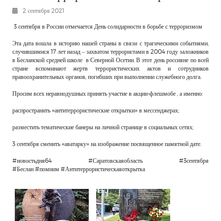
РЕКЛАМОДАТЕЛЯМ
2 сентября 2021
ОБЪЯВЛЕНИЯ
3 сентября в России отмечается День солидарности в борьбе с терроризмом
КОНТАКТЫ
Эта дата вошла в историю нашей страны в связи с трагическими событиями,
случившимися 17 лет назад – захватом террористами в 2004 году заложников
в Бесланской средней школе в Северной Осетии. В этот день россияне по всей
стране вспоминают жертв террористических актов и сотрудников
правоохранительных органов, погибших при выполнении служебного долга.
Просим всех неравнодушных принять участие в акции-флешмобе , а именно:
распространить «антитеррористические открытки» в мессенджерах;
разместить тематические банеры на личной странице в социальных сетях;
3 сентября сменить «аватарку» на изображение посвященное памятной дате.
#новостьдня64 #Саратовскаяобласть #3сентября
#Беслан #помним #Антитеррористическаяоткрытка