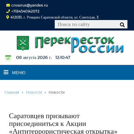
crossrus@yandex.ru
+7(84540)42072
412031, г. Ртищево Саратовской области, ул. Советская, 3
08 августа 2026 г. 12:10:48
МЕНЮ
Главная
Новости
Новости
НОВОСТИ
ОФИЦИАЛЬНО
К СВЕДЕНИЮ
Саратовцев призывают
КОНКУРСЫ
присоединиться к Акции
«Антитеррористическая открытка»
ФОТОРЕПОРТАЖИ