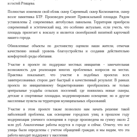
и гостей Ртищева.
Полностью изменили свой облик сквер Сиреневый, сквер Космонавтов, сквер
возле памятника БТР. Произведен ремонт Привокзальной площади. Рядом
установлены 2 современных автобусных павильона. Территория приобрела
современный и эстетический вид, это особенно актуально, если учесть, что
площадь прилегает к вокзалу и является своеобразной визитной карточкой
нашего города.
Обновленные объекты по достоинству оценили наши жители, отмечая
качественно новый уровень благоустройства и создания действительно
комфортной среды обитания.
Участие в проекте по поддержке местных инициатив - замечательная
возможность для реализации многих проблемных вопросов на местах.
Практика показывает, что участие в подобных проектах всех
заинтересованных сторон дает быстрый и качественный результат. В рамках
проекта по инициативному бюджетированию преобразились не только
центральные усадьбы сельских поселений, где появились новые скверы,
детские и спортивные площадки, модернизировано освещение, но и другие
населенные пункты на территории муниципальных образований.
Участие в этом проекте также позволило нам начать решение такой
наболевшей проблемы, как освещение городских улиц. в прошлом году
модернизация уличного освещения в городе произведена на сумму около 2
млн руб. Аналогичные работы ведутся в городе и сейчас. Отмечу, что все
улицы были определены с учетом обращений граждан, и мы видим, что эта
работа находит поддержку у населения.