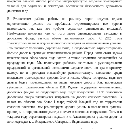
покрытия зависит многое: развитие инфраструктуры, создание комфортных
условий для водителей и пешеходов, обеспечение безопасности дорожного
движения и др.
В Ртищевском районе работы по ремонту дорог ведутся, однако
одномоментно решить все проблемы, отремонтировать все дороги
невозможно, так как это требует серьезных финансовых вложений.
Необходимо понимать, что от того, какое финансирование заложено в
дорожном фонде, зависит объем выполненных работ. С 2021 года
транспортный налог и акцизы полностью переданы на муниципальный уровень.
Это позволит увеличить дорожный фонд, а следовательно отремонтировать
больше дорог в границах муниципального района. Перед нами стоит задача
качественного сбора этого вида налога, а также недоимки, сложившейся за
предыдущие годы. Мы планомерно работаем не только с руководителями
предприятий и организаций, имеющими задолженность по транспортному
налогу, но и проводим масштабную разъяснительную кампанию, среди
владельцев транспортных средств. Это в наших общих интересах, ведь все
деньги будут израсходованы на наши, местные дороги. Как подчеркнул
губернатор Саратовской области В.В. Радаев, поддержка муниципальных
дорожных фондов со следующего года будет продолжена. 10 % областного
дорожного фонда планируется направить на дороги сельских поселений. В
целом по области это более 1 млрд рублей. Каждый год на территории
сельских поселений мы ремонтируем дороги, улицы в населенных пунктах,
приводим в порядок автоподъезды к селам и мостовые сооружения. Только в
текущем году отремонтирован подъезд к с. Александровка, участки дорог на
автоподъездах к с. Владыкино, с. Северка, п. Выдвиженец и др.