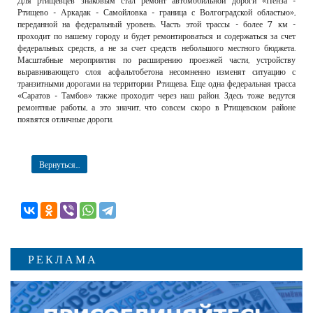
Для ртищевцев знаковым стал ремонт автомобильной дороги «Пенза -
Ртищево - Аркадак - Самойловка - граница с Волгоградской областью»,
переданной на федеральный уровень. Часть этой трассы - более 7 км -
проходит по нашему городу и будет ремонтироваться и содержаться за счет
федеральных средств, а не за счет средств небольшого местного бюджета.
Масштабные мероприятия по расширению проезжей части, устройству
выравнивающего слоя асфальтобетона несомненно изменят ситуацию с
транзитными дорогами на территории Ртищева. Еще одна федеральная трасса
«Саратов - Тамбов» также проходит через наш район. Здесь тоже ведутся
ремонтные работы, а это значит, что совсем скоро в Ртищевском районе
появятся отличные дороги.
Вернуться...
РЕКЛАМА