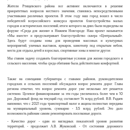
Жители Ртищевского района все активнее включаются в решение
приоритетных вопросов местного значения, становясь непосредственными
участниками различных проектов. В этом году наш город вошел в число
победителей всероссийского конкурса проектов благоустройства малых
городов и исторических поселений, итоги которого на днях были подведены на
форуме «Среда для жизни» в Нижнем Новгороде. Наш проект называется
«Мы вместе» и предусматривает благоустройство сквера «Центральный».
Здесь будут созданы зоны для проведения массовых и культурных
мероприятий, уличных выставок, ярмарок, кинотеатр под открытым небом,
места для отдыха детей и взрослых, спортивные зоны и многое другое.
Мы ставим задачу создавать благоприятные условия для жизни городского и
сельского населения, чтобы среда обитания была действительно комфортной.
Также на совещании губернатора с главами районов, руководителями
городских и сельских поселений обсуждался вопрос ремонта дорог. Глава
региона отметил, что вопрос ремонта дорог уже несколько лет решается
системно. Целевое финансирование за эти годы увеличилось более чем в 10
раз. Дорожный фонд на текущий год составляет 14 млрд рублей. В.В. Радаев
напомнил, что с 2021 года транспортный налог и акцизы полностью переданы
на муниципальный уровень, суммарно - 3,5 млрд. рублей. Это дало
возможность районам самим ремонтировать поселковые дороги.
- Качество дорог - один из наглядных показателей уровня развития
территорий, - продолжает А.В. Жуковский. - От состояния дорожного