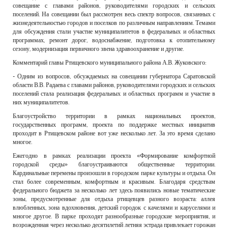
совещание с главами районов, руководителями городских и сельских
поселений. На совещании был рассмотрен весь спектр вопросов, связанных с
жизнедеятельностью городов и поселков по различным направлениям. Темами
для обсуждения стали участие муниципалитетов в федеральных и областных
программах, ремонт дорог, водоснабжение, подготовка к отопительному
сезону, модернизация первичного звена здравоохранение и другие.
Комментарий главы Ртищевского муниципального района А.В. Жуковского:
- Одним из вопросов, обсуждаемых на совещании губернатора Саратовской
области В.В. Радаева с главами районов, руководителями городских и сельских
поселений стала реализация федеральных и областных программ и участие в
них муниципалитетов.
Благоустройство территории в рамках национальных проектов,
государственных программ, проекта по поддержке местных инициатив
проходит в Ртищевском районе вот уже несколько лет. За это время сделано
многое.
Ежегодно в рамках реализации проекта «Формирование комфортной
городской среды» благоустраиваются общественные территории.
Кардинальные перемены произошли в городском парке культуры и отдыха. Он
стал более современным, комфортным и красивым. Благодаря средствам
федерального бюджета за несколько лет здесь появились новые тематические
зоны, предусмотренные для отдыха ртищевцев разного возраста: аллея
влюбленных, зона вдохновения, детский городок с качелями и каруселями и
многое другое. В парке проходят разнообразные городские мероприятия, и
возрожденная через несколько десятилетий летняя эстрада привлекает горожан