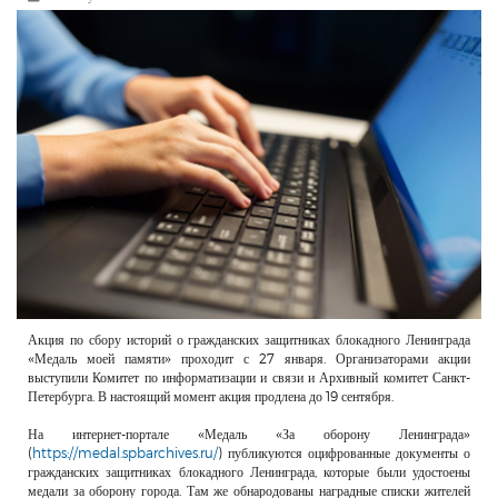
РЕКЛАМОДАТЕЛЯМ
ОБЪЯВЛЕНИЯ
КОНТАКТЫ
Акция по сбору историй о гражданских защитниках блокадного Ленинграда
«Медаль моей памяти» проходит с 27 января. Организаторами акции
выступили Комитет по информатизации и связи и Архивный комитет Санкт-
Петербурга. В настоящий момент акция продлена до 19 сентября.
На интернет-портале «Медаль «За оборону Ленинграда»
(
https://medal.spbarchives.ru/
) публикуются оцифрованные документы о
гражданских защитниках блокадного Ленинграда, которые были удостоены
медали за оборону города. Там же обнародованы наградные списки жителей