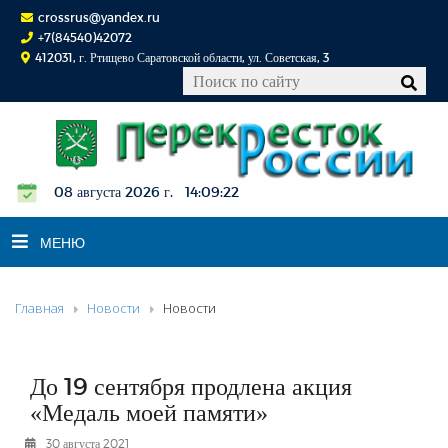
crossrus@yandex.ru
+7(84540)42072
412031, г. Ртищево Саратовской области, ул. Советская, 3
08 августа 2026 г. 14:09:23
МЕНЮ
Главная
Новости
Новости
НОВОСТИ
ОФИЦИАЛЬНО
К СВЕДЕНИЮ
До 19 сентября продлена акция
КОНКУРСЫ
«Медаль моей памяти»
ФОТОРЕПОРТАЖИ
30 августа 2021