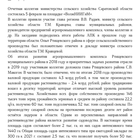
РЕКЛАМОДАТЕЛЯМ
Отчетная коллегия министерства сельского хозяйства Саратовской области
состоялась 5 февраля на площадке «ВолжНИИГиМ».
ОБЪЯВЛЕНИЯ
В коллегии приняли участие глава региона В.В. Радаев, министр сельского
хозяйства области Т.М. Кравцева, главы муниципальных районов,
КОНТАКТЫ
руководители предприятий агропромышленного комплекса, члены коллегии и
др. На заседании подводились итоги работы АПК в прошлом году на
территории области. Опыт Ртищевского района в сфере сельскохозяйственного
производства был положительно отмечен в докладе министра сельского
хозяйства области Т.М. Кравцевой.
Об итогах развития агропромышленного комплекса Ртищевского
муниципального района в 2018 году и приоритетных задачах развития отрасли
в 2019 году участникам коллегии доложила глава Ртищевского района С.В.
Макогон. В частности, было отмечено, что по итогам 2018 года производство
валовой продукции составило 4,3 млрд рублей, в том числе производство
валовой продукции растениеводства - 2,4 млрд рублей, район традиционно
вошел в десятку территорий, которые отличает высокий уровень развития
растениеводства. Хозяйствами всех форм собственности произведено 146
тысяч тонн зерна, урожайность зерновых в среднем по району составила 22,2
ц/га, получено 60 тыс. тонн подсолнечника, 52 тыс. тонн сахарной свеклы. По
производству сахарной свеклы на протяжении последних десяти лет район
остаётся лидером в области. Одним из перспективных направлений в
растениеводстве района является развитие садоводства. В настоящее время
площадь садов составляет более 2 тыс. га, из них садов интенсивного типа
1440 га. Общая площадь садов интенсивного типа при ежегодной закладке по
300 га к 2021 г. составит 2,5 тыс. га, что позволит получать более 50 тыс.