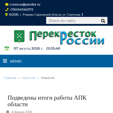
crossrus@yandex.ru
+7(84540)42072
412031, г. Ртищево Саратовской области, ул. Советская, 3
07 августа 2026 г. 01:35:40
МЕНЮ
Главная
Новости
Новости
НОВОСТИ
ОФИЦИАЛЬНО
К СВЕДЕНИЮ
Подведены итоги работы АПК
КОНКУРСЫ
области
ФОТОРЕПОРТАЖИ
8 февраля 2019