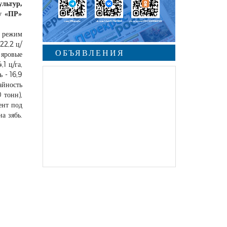
ультур,
у «ПР»
й режим
22,2 ц/
ОБЪЯВЛЕНИЯ
 яровые
1 ц/га,
 - 16,9
айность
 тонн),
ент под
а зябь.