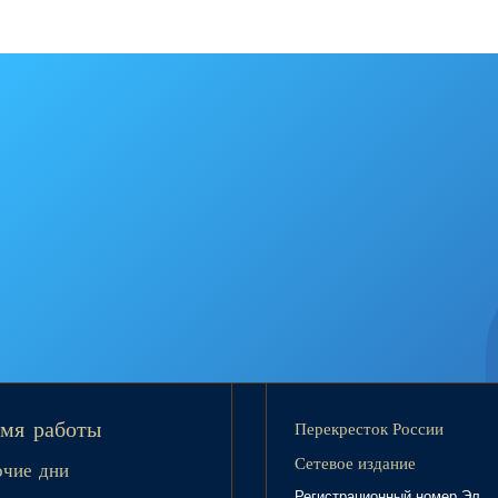
Перекресток России
мя работы
Сетевое издание
очие дни
Регистрационный номер Эл