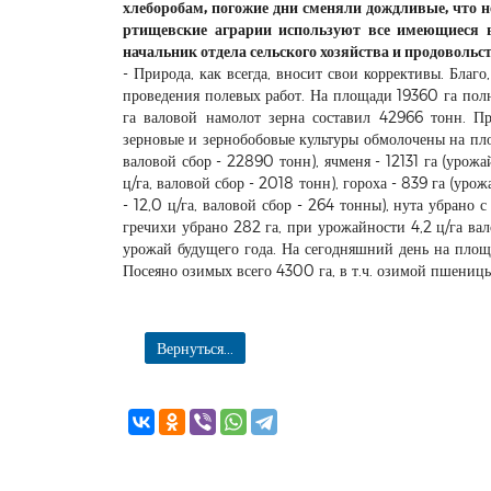
хлеборобам, погожие дни сменяли дождливые, что 
ртищевские аграрии используют все имеющиеся в
начальник отдела сельского хозяйства и продоволь
- Природа, как всегда, вносит свои коррективы. Благ
проведения полевых работ. На площади 19360 га пол
га валовой намолот зерна составил 42966 тонн. Пр
зерновые и зернобобовые культуры обмолочены на площ
валовой сбор - 22890 тонн), ячменя - 12131 га (урожай
ц/га, валовой сбор - 2018 тонн), гороха - 839 га (урож
- 12,0 ц/га, валовой сбор - 264 тонны), нута убрано
гречихи убрано 282 га, при урожайности 4,2 ц/га вал
урожай будущего года. На сегодняшний день на пло
Посеяно озимых всего 4300 га, в т.ч. озимой пшеницы
Вернуться...