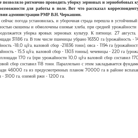
не позволяло ритмично проводить уборку зерновых и зернобобовых к
озможности для работы в поле. Вот что рассказал корреспондент
ствия администрации РМР В.Н. Черкашин.
о, сейчас погода установилась, и уборочная страда перешла в устойчивы
ностью скошены и обмолочены озимые хлеба, при средней урожайности 
одолжается уборка яровых зерновых культур. К пятнице, 27 августа,
ади 31186 га. В том числе пшеницы убрано 16350 га (урожайность - 14,
ность -18,0 ц/га, валовой сбор -21836 тонн), овса - 1194 га (урожайность
айность - 15,5 ц/га, валовой сбор - 1303 тонны), чечевицы - 220 га (урож
 с площади 170 га (при урожайности 10,0 ц/га валовой сбор составил 170
овой сбор составил 118 тонн. Параллельно с этим закладывается фундам
щади 46000 га из предусмотренных планом 70000 га в районе вспахан
 - 3100 га, озимой ржи - 1200 га.