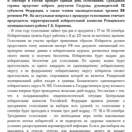
В сентябре в России пройдет единый день голосования. Гражданам
РЕКЛАМОДАТЕЛЯМ
страны предстоит избрать депутатов Госдумы, руководителей 12
субъектов Федерации, а также членов законодательных органов 39
ОБЪЯВЛЕНИЯ
регионов РФ. На актуальные вопросы о процедуре голосования отвечает
председатель территориальной избирательной комиссии Ртищевского
КОНТАКТЫ
муниципального района Г.Б. Баринова.
- В этом году голосование займет три дня и продлится с 17 по 19 сентября.
Избирательные пункты будут работать с 8 до 20 часов по местному времени.
Голосование на участке пройдет привычным образом. Избиратель должен
предоставить члену комиссии паспорт РФ или документ, заменяющий его;
проверить личные данные в избирательном журнале, расписаться напротив
своего имени и получить бюллетень. Избирателям будет выдано два
избирательных бюллетеня для голосования. По одному можно будет
проголосовать за одного кандидата по одномандатному избирательному
округу, а по федеральному избирательному округу избиратель сможет
проголосовать за партию, сторонником которой он является. Ртищевский
муниципальный район входит в границы Балашовского одномандатного
избирательного округа № 165. Голосование в Государственную думу восьмого
созыва впервые будет проводиться несколько дней подряд. Это связано с тем,
что в складывающейся эпидемиологической ситуации Центральная
избирательная комиссия Российской Федерации приняла решение о
трехдневном голосовании на выборах всех уровней, т.е. голосование в
сентябре будет проходить в течение трех дней подряд - 17, 18 и 19 сентября.
Трехдневное голосование - это необходимая мера, чтобы максимально
развести потоки избирателей и не подвергать их здоровье опасности в
условиях распространения коронавирусной инфекции. Если в дни выборов вы
находитесь в отъезде, отпуске или командировке, ничего не мешает