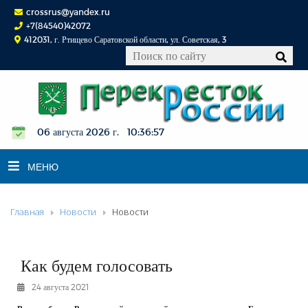
crossrus@yandex.ru
+7(84540)42072
412031, г. Ртищево Саратовской области, ул. Советская, 3
06 августа 2026 г. 10:36:58
МЕНЮ
Главная
Новости
Новости
НОВОСТИ
ОФИЦИАЛЬНО
К СВЕДЕНИЮ
Как будем голосовать
КОНКУРСЫ
24 августа 2021
ФОТОРЕПОРТАЖИ