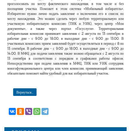
проголосовать по месту фактического нахождения, в том числе и без
посещения участка. Поможет в этом система «Мобильный избиратель».
Избирателю нужно лично подать заявление о включении его в список по
месту нахождения. Это можно сделать через любую территориальную или
участковую избирательную комиссию (ТИК и УИК), через центр «Мои
документы», а также через портал «Госуслуги». Территориальная
избирательная комиссия принимает заявления с 2 августа по 13 сентября: в
рабочие дни - с 9.00 до 18.00, в выходные дни - с 9.00 до 13.00. В
участковых комиссиях прием заявлений будет осуществляться в период с 8 по
13 сентября. В рабочие дни - с 9.00 до 18.00, в выходные дни - с 9.00 до
14.00. В МФЦ для подачи заявления также можно обращаться с 2 августа по
13 сентября в соответствии с порядком и графиками работы офисов.
Непосредственно при подаче заявления в МФЦ, ТИК или УИК сотрудник
многофункционального центра или член комиссии, принимающий заявление,
обязательно поможет найти удобный для вас избирательный участок.
Вернуться...