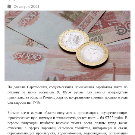
РЕКЛАМОДАТЕЛЯМ
24 августа 2021
ОБЪЯВЛЕНИЯ
КОНТАКТЫ
По данным Саратовстата, среднемесячная номинальная заработная плата по
региону за июнь составила 38 891,4 рубля. Как заявил председатель
правительства области Роман Бусаргин, по сравнению с июнем прошлого года
она выросла на 11,7%.
Больше всего жители области получают в организациях, осуществляющих
профессиональную, научную и техническую деятельность – 64 972,1 рубля. В
первом полугодии наиболее высокие темпы роста оплаты труда также
отмечены в сферах торговли, сельского хозяйства, информации и связи,
обрабатывающих производств, водоснабжения, водоотведения, организации