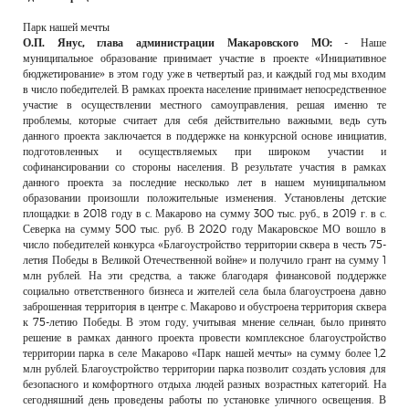
Парк нашей мечты
О.П. Янус, глава администрации Макаровского МО:
- Наше
муниципальное образование принимает участие в проекте «Инициативное
бюджетирование» в этом году уже в четвертый раз, и каждый год мы входим
в число победителей. В рамках проекта население принимает непосредственное
участие в осуществлении местного самоуправления, решая именно те
проблемы, которые считает для себя действительно важными, ведь суть
данного проекта заключается в поддержке на конкурсной основе инициатив,
подготовленных и осуществляемых при широком участии и
софинансировании со стороны населения. В результате участия в рамках
данного проекта за последние несколько лет в нашем муниципальном
образовании произошли положительные изменения. Установлены детские
площадки: в 2018 году в с. Макарово на сумму 300 тыс. руб., в 2019 г. в с.
Северка на сумму 500 тыс. руб. В 2020 году Макаровское МО вошло в
число победителей конкурса «Благоустройство территории сквера в честь 75-
летия Победы в Великой Отечественной войне» и получило грант на сумму 1
млн рублей. На эти средства, а также благодаря финансовой поддержке
социально ответственного бизнеса и жителей села была благоустроена давно
заброшенная территория в центре с. Макарово и обустроена территория сквера
к 75-летию Победы. В этом году, учитывая мнение сельчан, было принято
решение в рамках данного проекта провести комплексное благоустройство
территории парка в селе Макарово «Парк нашей мечты» на сумму более 1,2
млн рублей. Благоустройство территории парка позволит создать условия для
безопасного и комфортного отдыха людей разных возрастных категорий. На
сегодняшний день проведены работы по установке уличного освещения. В