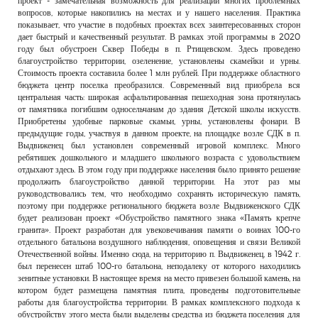
проект - замечательная возможность для реализации многих проблемных
вопросов, которые накопились на местах и у нашего населения. Практика
показывает, что участие в подобных проектах всех заинтересованных сторон
дает быстрый и качественный результат. В рамках этой программы в 2020
году был обустроен Сквер Победы в п. Ртищевском. Здесь проведено
благоустройство территории, озеленение, установлены скамейки и урны.
Стоимость проекта составила более 1 млн рублей. При поддержке областного
бюджета центр поселка преобразился. Современный вид приобрела вся
центральная часть: широкая асфальтированная пешеходная зона протянулась
от памятника погибшим односельчанам до здания Детской школы искусств.
Приобретены удобные парковые скамьи, урны, установлены фонари. В
предыдущие годы, участвуя в данном проекте, на площадке возле СДК в п.
Выдвиженец был установлен современный игровой комплекс. Много
ребятишек дошкольного и младшего школьного возраста с удовольствием
отдыхают здесь. В этом году при поддержке населения было принято решение
продолжить благоустройство данной территории. На этот раз мы
руководствовались тем, что необходимо сохранять историческую память,
поэтому при поддержке регионального бюджета возле Выдвиженского СДК
будет реализован проект «Обустройство памятного знака «Память крепче
гранита». Проект разработан для увековечивания памяти о воинах 100-го
отдельного батальона воздушного наблюдения, оповещения и связи Великой
Отечественной войны. Именно сюда, на территорию п. Выдвиженец, в 1942 г.
был перенесен штаб 100-го батальона, неподалеку от которого находились
зенитные установки. В настоящее время на место привезен большой камень, на
котором будет размещена памятная плита, проведены подготовительные
работы для благоустройства территории. В рамках комплексного подхода к
обустройству этого места были выделены средства из бюджета поселения для