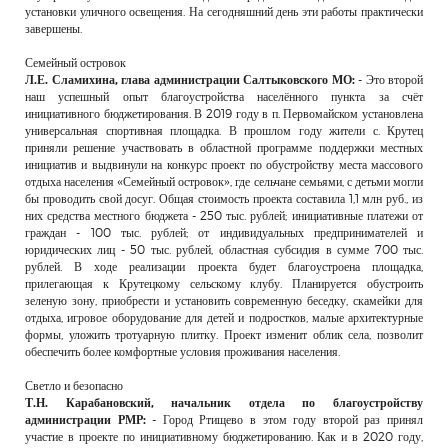
установки уличного освещения. На сегодняшний день эти работы практически
завершены.
Семейный островок
Л.Е. Сламихина, глава администрации Салтыковского МО:
- Это второй
наш успешный опыт благоустройства населённого пункта за счёт
инициативного бюджетирования. В 2019 году в п. Первомайском установлена
универсальная спортивная площадка. В прошлом году жители с. Крутец
приняли решение участвовать в областной программе поддержки местных
инициатив и выдвинули на конкурс проект по обустройству места массового
отдыха населения «Семейный островок», где сельчане семьями, с детьми могли
бы проводить свой досуг. Общая стоимость проекта составила 1,1 млн руб., из
них средства местного бюджета - 250 тыс. рублей; инициативные платежи от
граждан - 100 тыс. рублей; от индивидуальных предпринимателей и
юридических лиц - 50 тыс. рублей, областная субсидия в сумме 700 тыс.
рублей. В ходе реализации проекта будет благоустроена площадка,
прилегающая к Крутецкому сельскому клубу. Планируется обустроить
зеленую зону, приобрести и установить современную беседку, скамейки для
отдыха, игровое оборудование для детей и подростков, малые архитектурные
формы, уложить тротуарную плитку. Проект изменит облик села, позволит
обеспечить более комфортные условия проживания населения.
Светло и безопасно
Т.Н. Карабановский, начальник отдела по благоустройству
администрации РМР:
- Город Ртищево в этом году второй раз принял
участие в проекте по инициативному бюджетированию. Как и в 2020 году,