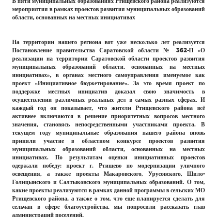
В пяти муниципальных образованиях Ртищевского района реализуются
РЕКЛАМОДАТЕЛЯМ
мероприятия в рамках проектов развития муниципальных образований
области, основанных на местных инициативах
ОБЪЯВЛЕНИЯ
КОНТАКТЫ
На территории нашего региона вот уже несколько лет реализуется
Постановление правительства Саратовской области № 362-П «О
реализации на территории Саратовской области проектов развития
муниципальных образований области, основанных на местных
инициативах», в органах местного самоуправления именуемое как
проект «Инициативное бюджетирование». За это время проект по
поддержке местных инициатив доказал свою значимость в
осуществлении различных реальных дел в самых разных сферах. И
каждый год он показывает, что жители Ртищевского района всё
активнее включаются в решение приоритетных вопросов местного
значения, становясь непосредственными участниками проекта. В
текущем году муниципальные образования нашего района вновь
приняли участие в областном конкурсе проектов развития
муниципальных образований области, основанных на местных
инициативах. По результатам оценки инициативных проектов
одержали победу: проект г. Ртищево по модернизации уличного
освещения, а также проекты Макаровского, Урусовского, Шило-
Голицынского и Салтыковского муниципальных образований. О том,
какие проекты реализуются в рамках данной программы в сельских МО
Ртищевского района, а также о том, что еще планируется сделать для
сельчан в сфере благоустройства, мы попросили рассказать глав
администраций поселений.