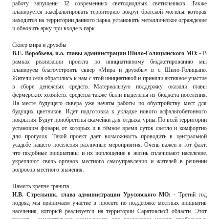
работу запущены 12 современных светодиодных светильников. Также
планируется заасфальтировать территорию вокруг братской могилы, которая
находится на территории данного парка, установить металлическое ограждение
и обновить арку при входе в парк.
Сквер мира и дружбы
В.Е. Воробьева, и.о. главы администрации Шило-Голицынского МО:
- В
рамках реализации проекта по инициативному бюджетированию мы
планируем благоустроить сквер «Мира и дружбы» в с. Шило-Голицыно.
Жители села обратились к нам с этой инициативой и приняли активное участие
в сборе денежных средств. Материальную поддержку оказали главы
фермерских хозяйств, средства также были выделены из бюджета поселения.
На месте будущего сквера уже начаты работы по обустройству мест для
будущих цветников. Идет подготовка к укладке нового асфальтобетонного
покрытия. Будут приобретены скамейки для отдыха, урны. По всей территории
установим фонари, от которых и в тёмное время суток светло и комфортно
для прогулок. Такой проект дает возможность проводить в центральной
усадьбе нашего поселения различные мероприятия. Очень важен и тот факт,
что подобные инициативы и их воплощение в жизнь сплачивают население,
укрепляют связь органов местного самоуправления и жителей в решении
вопросов местного значения.
Память крепче гранита
И.В. Стрельник, глава администрации Урусовского МО:
- Третий год
подряд мы принимаем участие в проекте по поддержке местных инициатив
населения, который реализуется на территории Саратовской области. Этот