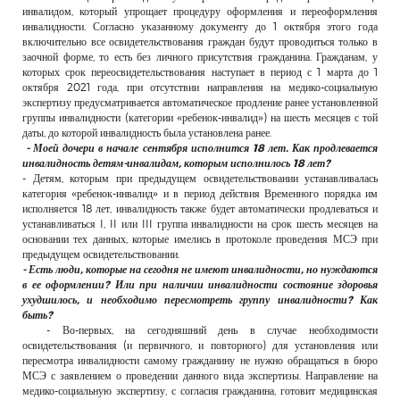
инвалидом, который упрощает процедуру оформления и переоформления
инвалидности. Согласно указанному документу до 1 октября этого года
включительно все освидетельствования граждан будут проводиться только в
заочной форме, то есть без личного присутствия гражданина. Гражданам, у
которых срок переосвидетельствования наступает в период с 1 марта до 1
октября 2021 года, при отсутствии направления на медико-социальную
экспертизу предусматривается автоматическое продление ранее установленной
группы инвалидности (категории «ребенок-инвалид») на шесть месяцев с той
даты, до которой инвалидность была установлена ранее.
- Моей дочери в начале сентября исполнится 18 лет. Как продлевается
инвалидность детям-инвалидам, которым исполнилось 18 лет?
- Детям, которым при предыдущем освидетельствовании устанавливалась
категория «ребенок-инвалид» и в период действия Временного порядка им
исполняется 18 лет, инвалидность также будет автоматически продлеваться и
устанавливаться I, II или III группа инвалидности на срок шесть месяцев на
основании тех данных, которые имелись в протоколе проведения МСЭ при
предыдущем освидетельствовании.
- Есть люди, которые на сегодня не имеют инвалидности, но нуждаются
в ее оформлении? Или при наличии инвалидности состояние здоровья
ухудшилось, и необходимо пересмотреть группу инвалидности? Как
быть?
- Во-первых, на сегодняшний день в случае необходимости
освидетельствования (и первичного, и повторного) для установления или
пересмотра инвалидности самому гражданину не нужно обращаться в бюро
МСЭ с заявлением о проведении данного вида экспертизы. Направление на
медико-социальную экспертизу, с согласия гражданина, готовит медицинская