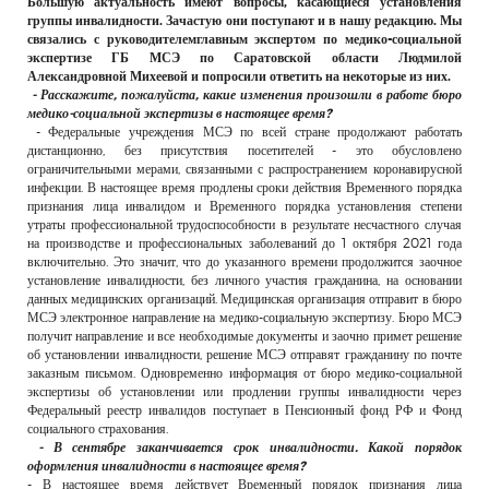
Большую актуальность имеют вопросы, касающиеся установления
РЕКЛАМОДАТЕЛЯМ
группы инвалидности. Зачастую они поступают и в нашу редакцию. Мы
связались с руководителемглавным экспертом по медико-социальной
ОБЪЯВЛЕНИЯ
экспертизе ГБ МСЭ по Саратовской области Людмилой
Александровной Михеевой и попросили ответить на некоторые из них.
КОНТАКТЫ
- Расскажите, пожалуйста, какие изменения произошли в работе бюро
медико-социальной экспертизы в настоящее время?
- Федеральные учреждения МСЭ по всей стране продолжают работать
дистанционно, без присутствия посетителей - это обусловлено
ограничительными мерами, связанными с распространением коронавирусной
инфекции. В настоящее время продлены сроки действия Временного порядка
признания лица инвалидом и Временного порядка установления степени
утраты профессиональной трудоспособности в результате несчастного случая
на производстве и профессиональных заболеваний до 1 октября 2021 года
включительно. Это значит, что до указанного времени продолжится заочное
установление инвалидности, без личного участия гражданина, на основании
данных медицинских организаций. Медицинская организация отправит в бюро
МСЭ электронное направление на медико-социальную экспертизу. Бюро МСЭ
получит направление и все необходимые документы и заочно примет решение
об установлении инвалидности, решение МСЭ отправят гражданину по почте
заказным письмом. Одновременно информация от бюро медико-социальной
экспертизы об установлении или продлении группы инвалидности через
Федеральный реестр инвалидов поступает в Пенсионный фонд РФ и Фонд
социального страхования.
- В сентябре заканчивается срок инвалидности. Какой порядок
оформления инвалидности в настоящее время?
- В настоящее время действует Временный порядок признания лица