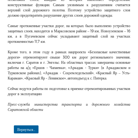
конструктивные функции. Самым уязвимым к разрушениям считается
верхний слой дорожного полотна. Поэтому устройство защитного слоя
должно предотвратить разрушение других слоев дорожной одежды.
Самые протяженные участки дорог, на которых было выполнено устройство
защитных слоев, находятся в Марксовском районе – 19 км, Новоузенском – 16
км, а в Пугачевском сейчас укладывают защитный слой на участках
протяженностью 11,7 км.
Кроме того, в этом году в рамках нацпроекта «Безопасные качественные
дороги» отремонтируют свыше 300 км дорог регионального значения,
включая г. Саратов и г. Энгельс. На областных трассах завершены основные
работы на а/д «Ершов - Чапаевка», «Аркадак - Турки» (в Аркадакском и
Турковском районах), «Аркадак - Соцземледельский», «Красный Яр – Усть-
Караман», «Красный Яр - Ленинское», автоподъезд к с. Питерка.
Сейчас ведутся работы по подготовке к приемке отремонтированных участков
дорог в эксплуатацию
Пресс-служба министерства транспорта и дорожного хозяйства
Саратовской области
Вернуться...