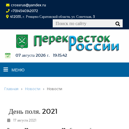
crossrus@yandex.ru
+7(84540)42072
412031, г. Ртищево Саратовской области, ул. Советская, 3
07 августа 2026 г. 19:15:43
МЕНЮ
Главная
Новости
Новости
НОВОСТИ
ОФИЦИАЛЬНО
К СВЕДЕНИЮ
День поля. 2021
КОНКУРСЫ
17 августа 2021
ФОТОРЕПОРТАЖИ