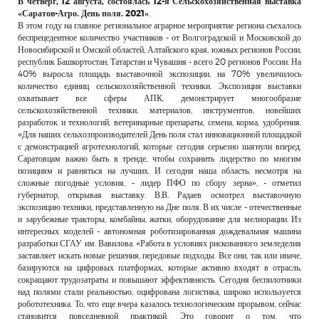
В четверг, 12 августа, состоялась 12-я Сельскохозяйственная выставка
РЕКЛАМОДАТЕЛЯМ
«Саратов-Агро. День поля. 2021»
.
В этом году на главное региональное аграрное мероприятие региона съехалось
ОБЪЯВЛЕНИЯ
беспрецедентное количество участников - от Волгоградской и Московской до
Новосибирской и Омской областей, Алтайского края, южных регионов России,
КОНТАКТЫ
республик Башкортостан, Татарстан и Чувашия - всего 20 регионов России. На
40% выросла площадь выставочной экспозиции, на 70% увеличилось
количество единиц сельскохозяйственной техники. Экспозиция выставки
охватывает все сферы АПК, демонстрирует многообразие
сельскохозяйственной техники, материалов, инструментов, новейших
разработок и технологий, ветеринарные препараты, семена, корма, удобрения.
«Для наших сельхозпроизводителей День поля стал инновационной площадкой
с демонстрацией агротехнологий, которые сегодня серьезно шагнули вперед.
Саратовцам важно быть в тренде, чтобы сохранить лидерство по многим
позициям и равняться на лучших. И сегодня наша область, несмотря на
сложные погодные условия, - лидер ПФО по сбору зерна», - отметил
губернатор, открывая выставку. В.В. Радаев осмотрел выставочную
экспозицию техники, представленную на Дне поля. В их числе - отечественные
и зарубежные тракторы, комбайны, жатки, оборудование для мелиорации. Из
интересных моделей - автономная роботизированная дождевальная машина
разработки СГАУ им. Вавилова. «Работа в условиях рискованного земледелия
заставляет искать новые решения, передовые подходы. Все они, так или иначе,
базируются на цифровых платформах, которые активно входят в отрасль,
сокращают трудозатраты и повышают эффективность. Сегодня беспилотники
над полями стали реальностью, оцифрована логистика, широко используется
робототехника. То, что еще вчера казалось технологическим прорывом, сейчас
становится повседневной практикой. Это говорит о том, что