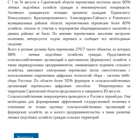
С 1 по 14 августа в Саратовской области переписчики посетили около 60%
личных подсобных хозяйств граждан и некоммерческих товариществ.
Активную гражданскую позицию проявили граждане Турковского,
Новоузенского, Краснопартизанского, Александрово-Гайского и Ровенского
муниципальных районов области, переписчиками переписано более 80%
хозяйств, отказов от участия в мероприятии общенационального масштаба в
данных районах не было. По мнению переписчиков, население настроено
позитивно, интересуется ходом переписи и сообщает все необходимые
сведения.
Всего в регионе должны быть переписаны 270,7 тысяч объектов, из которых
98% – личные подсобные хозяйства граждан. Представители
сельскохозяйственных организаций и крестьянских (фермерских) хозяйств, а
также индивидуальные предприниматели, занимающиеся ведением сельского
хозяйства, заполняют электронные переписные листы самостоятельно с
использованием современных цифровых технологий сбора – системы web-
сбора Росстата. По области более 50% фермеров и сельскохозяйственных
организаций переписались цифровым способом. Микроперепись на
территории Саратовской области продолжается и завершится 30 августа.
Сельскохозяйственная микроперепись проводится в России в первый раз. Она
необходима для формирования эффективной государственной политики в
отношении не только крупных сельскохозяйственных организаций и
фермерских хозяйств, но и малого предпринимательства, а также развития
личных подсобных хозяйств граждан сельских территорий.
Вернуться...