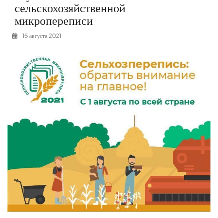
сельскохозяйственной
РЕКЛАМОДАТЕЛЯМ
микропереписи
ОБЪЯВЛЕНИЯ
16 августа 2021
КОНТАКТЫ