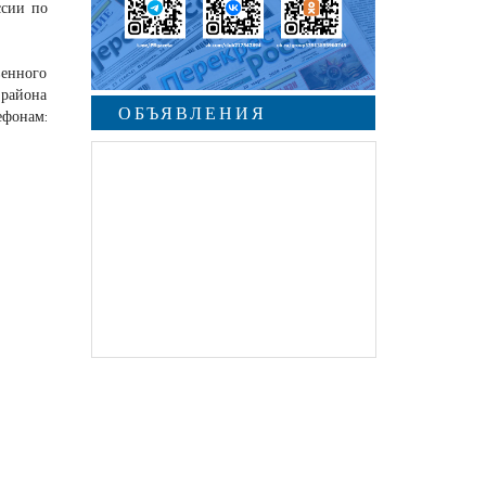
ссии по
венного
 района
ОБЪЯВЛЕНИЯ
ефонам: