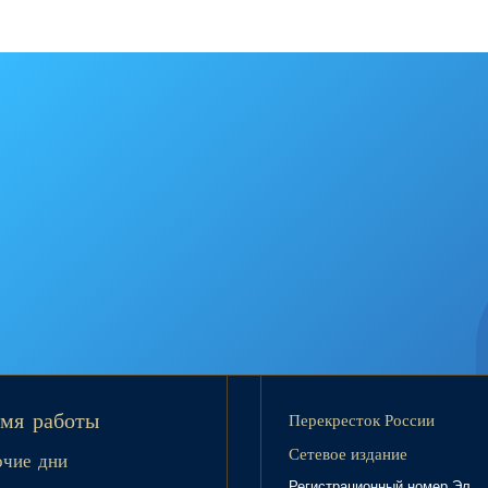
Перекресток России
мя работы
Сетевое издание
очие дни
Регистрационный номер Эл