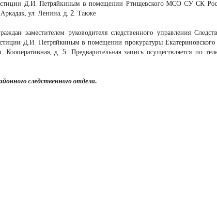
 юстиции Д.И. Петряйкиным в помещении Ртищевского МСО СУ СК Ро
 Аркадак, ул. Ленина, д. 2. Также
граждан заместителем руководителя следственного управления Следст
юстиции Д.И. Петряйкиным в помещении прокуратуры Екатериновского
ул. Кооперативная, д. 5. Предварительная запись осуществляется по тел
йонного следственного отдела.