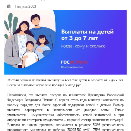
РЕКЛАМОДАТЕЛЯМ
11 августа 2021
ОБЪЯВЛЕНИЯ
КОНТАКТЫ
Жители региона получают выплату на 46,7 тыс. детей в возрасте от 3 до 7 лет.
Всего на выплаты направлено порядка 3 млрд руб.
Напоминаем, эта выплата введена по инициативе Президента Российской
Федерации Владимира Путина. С апреля этого года выплата назначается по
новому порядку для более адресной поддержки семей с детьми. Размер
выплаты варьируется в зависимости от доходов семьи. Также
учитывается имущественная обеспеченность семей заявителей, а при
определении критериев нуждаемости – широкий спектр жизненных ситуаций.
Выплата по новым правилам назначается в размере 50% регионального
прожиточного минимума на ребенка (5095,50 руб.), 75% регионального